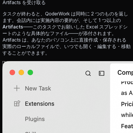
Artifacts を受け取る
タスクが終わると、QoderWork は同時に 2 つのものを返し
ます。会話内には実施内容の要約が、そして 1 つ以上の
Artifacts
——このタスクでお願いした Excel スプレッドシ
ートのような具体的なファイル——が添付されます。
Artifacts は、あなたのパソコン上に直接作成・保存される
実際のローカルファイルで、いつでも開く・編集する・移動
することができます。