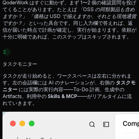
QoderWork はすぐに動かず、まず 1〜2 個の確認質問を投げ
てくることがあります。たとえば
「OSS の同類製品も含め
ますか？」
「価格は USD で揃えますか、それとも現地通貨
ですか？」
といった具合です。同じ入力欄で答えれば、返
信が届いた時点で計画が確定し、実行が始まります。依頼が
十分に明確であれば、このステップはスキップされます。
2
タスクモニター
タスクが走り始めると、ワークスペースは左右に分かれま
す。左の会話欄には AI のナレーションが、右側の
タスクモ
ニター
には実際の実行内容——To-Do 計画、生成中の
Artifacts、利用中の
Skills & MCP
——がリアルタイムに流
れていきます。