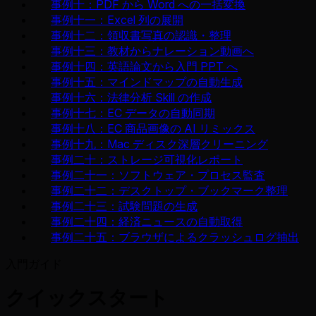
事例十：PDF から Word への一括変換
事例十一：Excel 列の展開
事例十二：領収書写真の認識・整理
事例十三：教材からナレーション動画へ
事例十四：英語論文から入門 PPT へ
事例十五：マインドマップの自動生成
事例十六：法律分析 Skill の作成
事例十七：EC データの自動同期
事例十八：EC 商品画像の AI リミックス
事例十九：Mac ディスク深層クリーニング
事例二十：ストレージ可視化レポート
事例二十一：ソフトウェア・プロセス監査
事例二十二：デスクトップ・ブックマーク整理
事例二十三：試験問題の生成
事例二十四：経済ニュースの自動取得
事例二十五：ブラウザによるクラッシュログ抽出
入門ガイド
クイックスタート