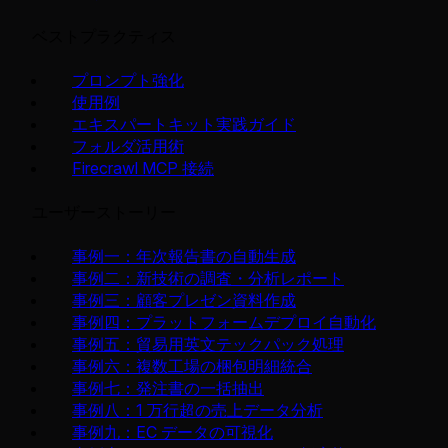
ベストプラクティス
プロンプト強化
使用例
エキスパートキット実践ガイド
フォルダ活用術
Firecrawl MCP 接続
ユーザーストーリー
事例一：年次報告書の自動生成
事例二：新技術の調査・分析レポート
事例三：顧客プレゼン資料作成
事例四：プラットフォームデプロイ自動化
事例五：貿易用英文テックパック処理
事例六：複数工場の梱包明細統合
事例七：発注書の一括抽出
事例八：1 万行超の売上データ分析
事例九：EC データの可視化