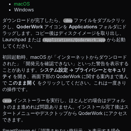
macOS
Windows
ダウンロードが完了したら、
ファイルをダブルクリッ
.dmg
クし、
QoderWork
アイコンを
Applications
フォルダにド
ラッグします。コピー後はディスクイメージを取り出し、
Launchpad または
から起動
/Applications/QoderWork.app
してください。
初回起動時、macOS が「インターネットからダウンロード
された」「開発元を確認できない」といった警告を表示する
ことがあります。
システム設定 → プライバシーとセキュリ
ティ
を開き、画面下部の QoderWork に関する案内まで進ん
で
このまま開く
をクリックしてください。これは一度きり
の操作です。
インストーラーを実行し、ほとんどの場合はデフォル
.exe
トのまま進めれば問題ありません。インストール完了後はス
タートメニューやデスクトップから QoderWork にアクセス
できます。
SmartScreen が「認識されない発行元」と表示する場合