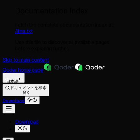
Documentation Index
Fetch the complete documentation index at:
/llms.txt
Use this file to discover all available pages
before exploring further.
Skip to main content
Qoder
home page
日本語
ドキュメントを検索
⌘K
Download
Download