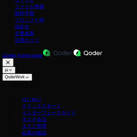
ファイル準備
操作手順
プロンプト例
Skill 化
主要成果
活用のコツ
Qoder
home page
ja
QoderWork
入門ガイド
はじめに
クイックスタート
インターフェースガイド
タスク会話
タスク管理
結果の確認