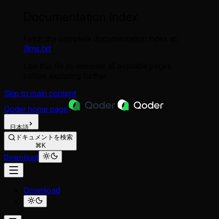
Documentation Index
Fetch the complete documentation index at:
/llms.txt
Use this file to discover all available pages
before exploring further.
Skip to main content
Qoder
home page
日本語
ドキュメントを検索
⌘K
Download
Download