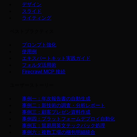
デザイン
スライド
ライティング
ベストプラクティス
プロンプト強化
使用例
エキスパートキット実践ガイド
フォルダ活用術
Firecrawl MCP 接続
ユーザーストーリー
事例一：年次報告書の自動生成
事例二：新技術の調査・分析レポート
事例三：顧客プレゼン資料作成
事例四：プラットフォームデプロイ自動化
事例五：貿易用英文テックパック処理
事例六：複数工場の梱包明細統合