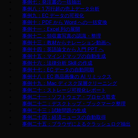
事例七：発注書の一括抽出
事例八：1 万行超の売上データ分析
事例九：EC データの可視化
事例十：PDF から Word への一括変換
事例十一：Excel 列の展開
事例十二：領収書写真の認識・整理
事例十三：教材からナレーション動画へ
事例十四：英語論文から入門 PPT へ
事例十五：マインドマップの自動生成
事例十六：法律分析 Skill の作成
事例十七：EC データの自動同期
事例十八：EC 商品画像の AI リミックス
事例十九：Mac ディスク深層クリーニング
事例二十：ストレージ可視化レポート
事例二十一：ソフトウェア・プロセス監査
事例二十二：デスクトップ・ブックマーク整理
事例二十三：試験問題の生成
事例二十四：経済ニュースの自動取得
事例二十五：ブラウザによるクラッシュログ抽出