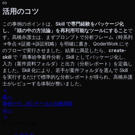
活用のコツ
この事例のポイントは、
Skill で専門経験をパッケージ化
し、「頭の中の方法論」を再利用可能なツールにすること
で
す。高橋弁護士は、まずプロンプトで分析フレーム（時系列
→争点→証拠→訴訟戦略）を明確に書き、QoderWork にそ
のフローで実行させました。結果に満足したら、
create-
skill
で「商事紛争案件分析」Skill としてパッケージ化し、
入力（案件資料フォルダ）と出力（分析レポート）を定義し
ました。Skill 化により、若手が案件フォルダを選んで Skill
を実行するだけで標準的な分析レポートが得られ、高橋弁護
士がレビューする体制が整いました。
前へ
事例十七：EC データの自動同期
次へ
このページ内
シナリオ