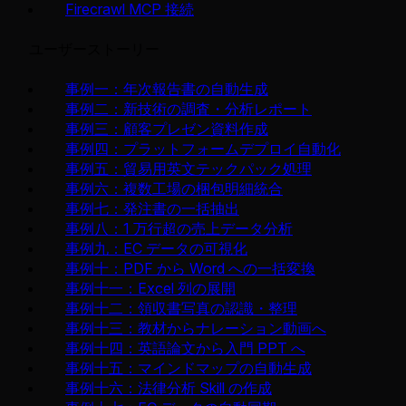
Firecrawl MCP 接続
ユーザーストーリー
事例一：年次報告書の自動生成
事例二：新技術の調査・分析レポート
事例三：顧客プレゼン資料作成
事例四：プラットフォームデプロイ自動化
事例五：貿易用英文テックパック処理
事例六：複数工場の梱包明細統合
事例七：発注書の一括抽出
事例八：1 万行超の売上データ分析
事例九：EC データの可視化
事例十：PDF から Word への一括変換
事例十一：Excel 列の展開
事例十二：領収書写真の認識・整理
事例十三：教材からナレーション動画へ
事例十四：英語論文から入門 PPT へ
事例十五：マインドマップの自動生成
事例十六：法律分析 Skill の作成