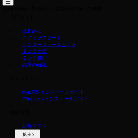
QoderWork
事例十六：法律分析 Skill の作成
入門ガイド
はじめに
クイックスタート
インターフェースガイド
タスク会話
タスク管理
結果の確認
インストール
macOS インストールガイド
Windows インストールガイド
機能説明
新規タスク
拡張