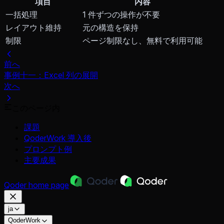
項目
内容
一括処理
1 件ずつの操作が不要
レイアウト維持
元の構造を保持
制限
ページ制限なし、無料で利用可能
前へ
事例十一：Excel 列の展開
次へ
このページ内
課題
QoderWork 導入後
プロンプト例
主要成果
Qoder
home page
ja
QoderWork