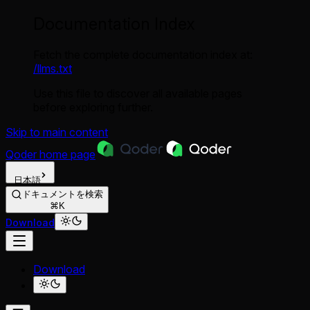
Documentation Index
Fetch the complete documentation index at:
/llms.txt
Use this file to discover all available pages
before exploring further.
Skip to main content
Qoder
home page
日本語
ドキュメントを検索
⌘K
Download
Download