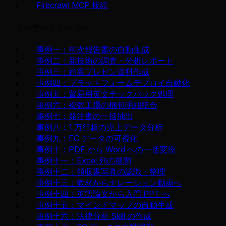
Firecrawl MCP 接続
ユーザーストーリー
事例一：年次報告書の自動生成
事例二：新技術の調査・分析レポート
事例三：顧客プレゼン資料作成
事例四：プラットフォームデプロイ自動化
事例五：貿易用英文テックパック処理
事例六：複数工場の梱包明細統合
事例七：発注書の一括抽出
事例八：1 万行超の売上データ分析
事例九：EC データの可視化
事例十：PDF から Word への一括変換
事例十一：Excel 列の展開
事例十二：領収書写真の認識・整理
事例十三：教材からナレーション動画へ
事例十四：英語論文から入門 PPT へ
事例十五：マインドマップの自動生成
事例十六：法律分析 Skill の作成