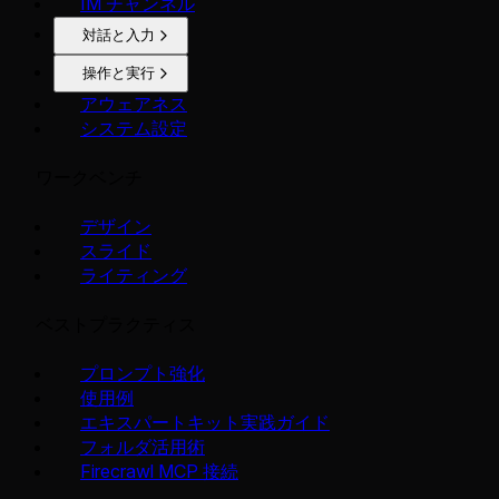
IM チャンネル
対話と入力
操作と実行
アウェアネス
システム設定
ワークベンチ
デザイン
スライド
ライティング
ベストプラクティス
プロンプト強化
使用例
エキスパートキット実践ガイド
フォルダ活用術
Firecrawl MCP 接続