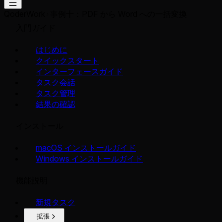
QoderWork
事例十：PDF から Word への一括変換
入門ガイド
はじめに
クイックスタート
インターフェースガイド
タスク会話
タスク管理
結果の確認
インストール
macOS インストールガイド
Windows インストールガイド
機能説明
新規タスク
拡張