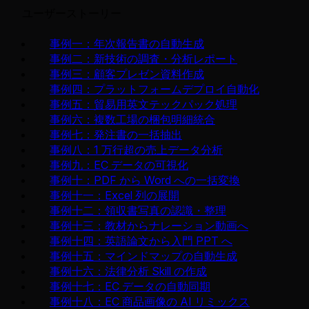
ユーザーストーリー
事例一：年次報告書の自動生成
事例二：新技術の調査・分析レポート
事例三：顧客プレゼン資料作成
事例四：プラットフォームデプロイ自動化
事例五：貿易用英文テックパック処理
事例六：複数工場の梱包明細統合
事例七：発注書の一括抽出
事例八：1 万行超の売上データ分析
事例九：EC データの可視化
事例十：PDF から Word への一括変換
事例十一：Excel 列の展開
事例十二：領収書写真の認識・整理
事例十三：教材からナレーション動画へ
事例十四：英語論文から入門 PPT へ
事例十五：マインドマップの自動生成
事例十六：法律分析 Skill の作成
事例十七：EC データの自動同期
事例十八：EC 商品画像の AI リミックス