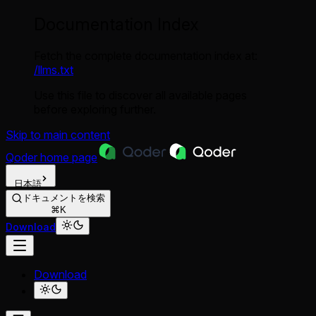
Documentation Index
Fetch the complete documentation index at:
/llms.txt
Use this file to discover all available pages
before exploring further.
Skip to main content
Qoder
home page
日本語
ドキュメントを検索
⌘K
Download
Download