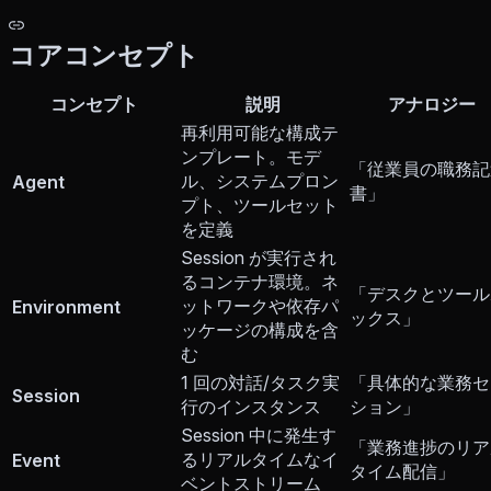
コアコンセプト
コンセプト
説明
アナロジー
再利用可能な構成テ
ンプレート。モデ
「従業員の職務記
ル、システムプロン
Agent
書」
プト、ツールセット
を定義
Session が実行され
るコンテナ環境。ネ
「デスクとツール
ットワークや依存パ
Environment
ックス」
ッケージの構成を含
む
1 回の対話/タスク実
「具体的な業務セ
Session
行のインスタンス
ション」
Session 中に発生す
「業務進捗のリア
るリアルタイムなイ
Event
タイム配信」
ベントストリーム