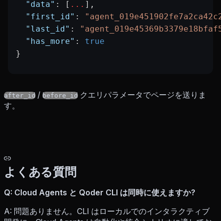
  "data"
: [
...
],
  "first_id"
: 
"agent_019e451902fe7a2ca42c
  "last_id"
: 
"agent_019e45369b3379e18bfaf
  "has_more"
: 
true
}
/
クエリパラメータでページを送りま
after_id
before_id
す。
よくある質問
Q: Cloud Agents と Qoder CLI は同時に使えますか?
A: 問題ありません。CLI はローカルでのインタラクティブ