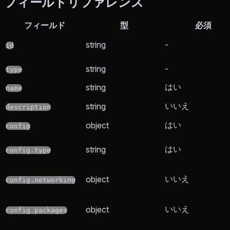
フィールドリファレンス
フィールド
型
必須
string
-
id
string
-
type
はい
string
name
いいえ
string
description
はい
object
config
はい
string
config.type
いいえ
object
config.networking
いいえ
object
config.packages