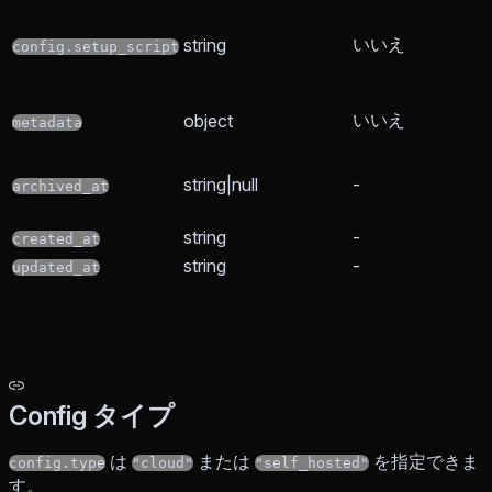
いいえ
string
config.setup_script
いいえ
object
metadata
string|null
-
archived_at
string
-
created_at
string
-
updated_at
Config タイプ
は
または
を指定できま
config.type
"cloud"
"self_hosted"
す。