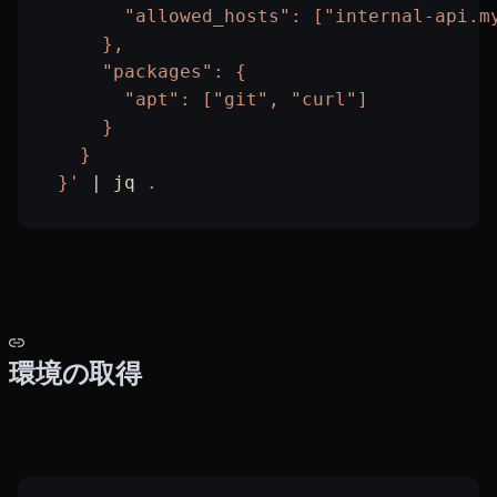
        "allowed_hosts": ["internal-api.m
      },
      "packages": {
        "apt": ["git", "curl"]
      }
    }
  }'
 |
 jq
 .
環境の取得