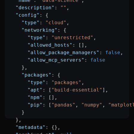
  "name"
: 
"data-science"
,
  "description"
: 
""
,
  "config"
: {
    "type"
: 
"cloud"
,
    "networking"
: {
      "type"
: 
"unrestricted"
,
      "allowed_hosts"
: [],
      "allow_package_managers"
: 
false
,
      "allow_mcp_servers"
: 
false
    },
    "packages"
: {
      "type"
: 
"packages"
,
      "apt"
: [
"build-essential"
],
      "npm"
: [],
      "pip"
: [
"pandas"
, 
"numpy"
, 
"matplot
    }
  },
  "metadata"
: {},