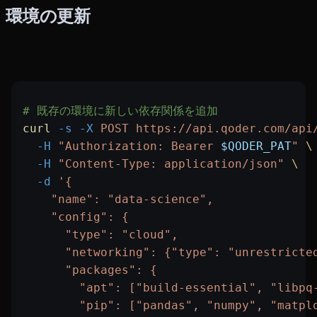
環境の更新
# 既存の環境に新しい依存関係を追加
curl
 -s
 -X
 POST
 https://api.qoder.com/api
  -H
 "Authorization: Bearer 
$QODER_PAT
"
 \
  -H
 "Content-Type: application/json"
 \
  -d
 '{
    "name": "data-science",
    "config": {
      "type": "cloud",
      "networking": {"type": "unrestricte
      "packages": {
        "apt": ["build-essential", "libpq
        "pip": ["pandas", "numpy", "matpl