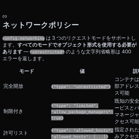
ネットワークポリシー
は 3 つのリクエストモードをサポートし
config.networking
ます。
すべてのモードでオブジェクト形式を使用する必要が
あります
—
のような文字列省略形は 400
"unrestricted"
エラーを返します。
モード
値
説
コンテナ
完全開放
部アドレ
{"type": "unrestricted"}
ス可能
既知の安
{"type": "limited",
ービスと
制限付き
"allow_package_managers":
マネージ
true}
クセス可
指定され
{"type": "allowed_hosts",
許可リスト
みアクセ
"allowed_hosts": [...]}