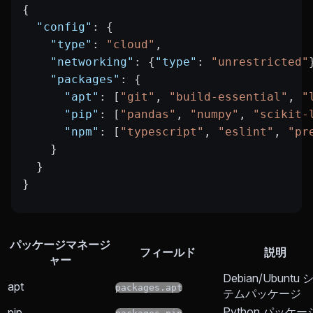
{
  "config"
: {
    "type"
: 
"cloud"
,
    "networking"
: {
"type"
: 
"unrestricted"
    "packages"
: {
      "apt"
: [
"git"
, 
"build-essential"
, 
"
      "pip"
: [
"pandas"
, 
"numpy"
, 
"scikit-
      "npm"
: [
"typescript"
, 
"eslint"
, 
"pr
    }
  }
}
パッケージマネージ
フィールド
説明
ャー
Debian/Ubuntu 
apt
packages.apt
テムパッケージ
Python パッケー
pip