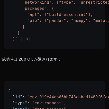
      "networking": {"type": "unrestricte
      "packages": {
        "apt": ["build-essential"],
        "pip": ["pandas", "numpy", "matpl
      }
    }
  }'
 |
 jq
 .
成功時は
200 OK
が返されます：
{
  "id"
: 
"env_019e44eb66bb748cabcd1489f6fa
  "type"
: 
"environment"
,