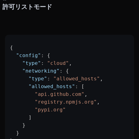
許可リストモード
{
  "config"
: {
    "type"
: 
"cloud"
,
    "networking"
: {
      "type"
: 
"allowed_hosts"
,
      "allowed_hosts"
: [
        "api.github.com"
,
        "registry.npmjs.org"
,
        "pypi.org"
      ]
    }
  }