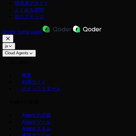
環境選定ガイド
よくある質問
次のステップ
Qoder
home page
ja
Cloud Agents
はじめに
概要
利用ガイド
クイックスタート
Agent の定義
Agent の定義
Agent ツール
Agent スキル
権限ポリシー