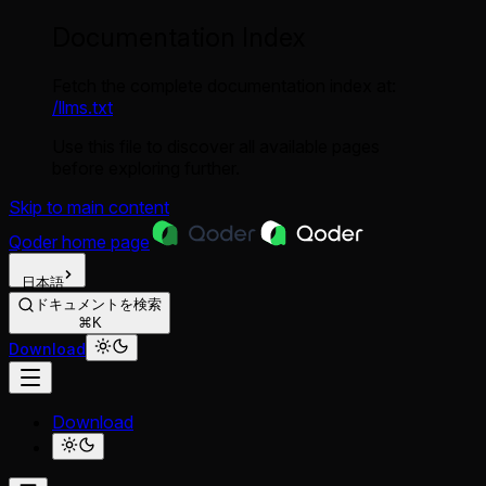
Documentation Index
Fetch the complete documentation index at:
/llms.txt
Use this file to discover all available pages
before exploring further.
Skip to main content
Qoder
home page
日本語
ドキュメントを検索
⌘K
Download
Download