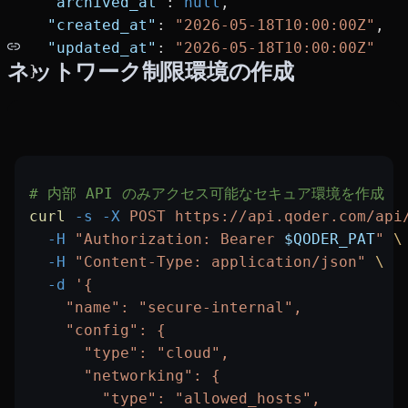
  "archived_at"
: 
null
,
  "created_at"
: 
"2026-05-18T10:00:00Z"
,
  "updated_at"
: 
"2026-05-18T10:00:00Z"
ネットワーク制限環境の作成
}
# 内部 API のみアクセス可能なセキュア環境を作成
curl
 -s
 -X
 POST
 https://api.qoder.com/api
  -H
 "Authorization: Bearer 
$QODER_PAT
"
 \
  -H
 "Content-Type: application/json"
 \
  -d
 '{
    "name": "secure-internal",
    "config": {
      "type": "cloud",
      "networking": {
        "type": "allowed_hosts",