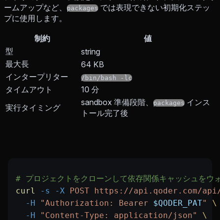
ームアップなど、
では表現できない初期化ステッ
packages
プに使用します。
制約
値
型
string
最大長
64 KB
インタープリター
/bin/bash -lc
タイムアウト
10 分
sandbox 準備段階、
インス
packages
実行タイミング
トール完了後
# プロジェクトをクローンして依存関係キャッシュをウ
curl
 -s
 -X
 POST
 https://api.qoder.com/api
  -H
 "Authorization: Bearer 
$QODER_PAT
"
 \
  -H
 "Content-Type: application/json"
 \