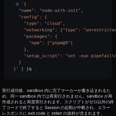
  -d
 '{
    "name": "node-with-init",
    "config": {
      "type": "cloud",
      "networking": {"type": "unrestricte
      "packages": {
        "npm": ["pnpm@9"]
      },
      "setup_script": "set -euo pipefail\
    }
  }'
 |
 jq
 .
実行成功後、sandbox 内に完了マーカーが書き込まれるた
め、同一 sandbox 内では再実行されません。sandbox が再
作成されると再度実行されます。スクリプトがゼロ以外の終
了コードで終了すると Session の起動が中断され、エラー
レスポンスに exit code と stderr の抜粋が含まれます。