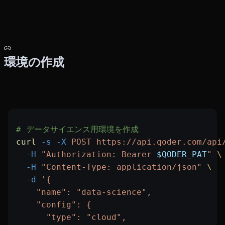
環境の作成
# データサイエンス用環境を作成
curl
 -s
 -X
 POST
 https://api.qoder.com/api
  -H
 "Authorization: Bearer 
$QODER_PAT
"
 \
  -H
 "Content-Type: application/json"
 \
  -d
 '{
    "name": "data-science",
    "config": {
      "type": "cloud",