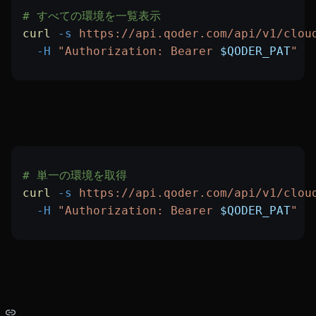
# すべての環境を一覧表示
curl
 -s
 https://api.qoder.com/api/v1/clou
  -H
 "Authorization: Bearer 
$QODER_PAT
"
# 単一の環境を取得
curl
 -s
 https://api.qoder.com/api/v1/clou
  -H
 "Authorization: Bearer 
$QODER_PAT
"