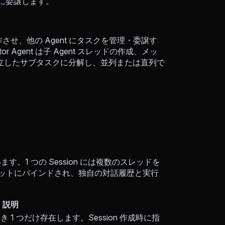
・直列に委譲します。
r として動作させ、他の Agent にタスクを管理・委譲す
r Agent は子 Agent スレッドの作成、メッ
立したサブタスクに分解し、並列または直列で
れています。1 つの Session には複数のスレッドを
ショットにバインドされ、独自の対話履歴と実行
説明
n につき 1 つだけ存在します。Session 作成時に指