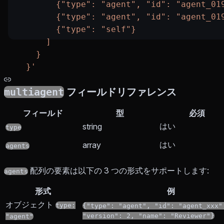
        {"type": "agent", "id": "agent_01
        {"type": "agent", "id": "agent_01
        {"type": "self"}
      ]
    }
  }'
multiagent
フィールドリファレンス
フィールド
型
必須
はい
string
type
はい
array
agents
配列の要素は以下の 3 つの形式をサポートします:
agents
形式
例
オブジェクト
type:
{"type": "agent", "id": "agent_xxx"
"version": 2, "name": "Reviewer"}
"agent"