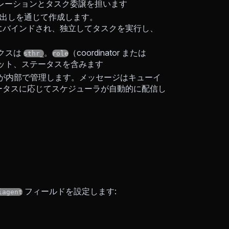
ストレーションとタスク委譲を担います
ル呼び出しを通じて作成します。
t にバインドされ、独立してタスクを実行し、
ックスは
。
（coordinator または
sthr_
role
プショット、ステータスを含みます
 が内部で管理します。メッセージはキューイ
ータスに応じてスケジューラが自動的に配信し
フィールドを設定します:
iagent