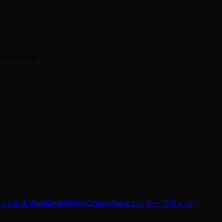
ing further.
イル & Web
QoderWork
QoderWake
エンタープライズ