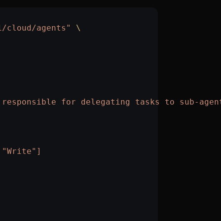
1/cloud/agents"
 \
 responsible for delegating tasks to sub-agen
 "Write"]