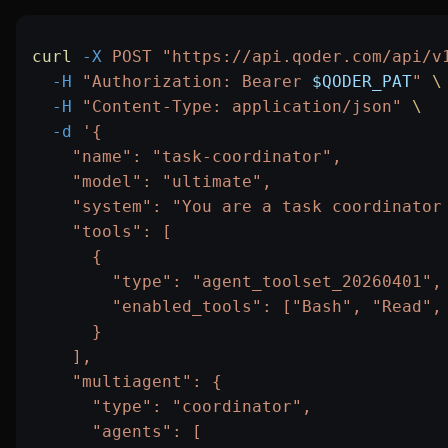
curl
 -X
 POST
 "https://api.qoder.com/api/v
  -H
 "Authorization: Bearer 
$QODER_PAT
"
 \
  -H
 "Content-Type: application/json"
 \
  -d
 '{
    "name": "task-coordinator",
    "model": "ultimate",
    "system": "You are a task coordinator
    "tools": [
      {
        "type": "agent_toolset_20260401",
        "enabled_tools": ["Bash", "Read",
      }
    ],
    "multiagent": {
      "type": "coordinator",
      "agents": [