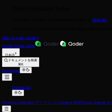
Documentation Index
Fetch the complete documentation index at:
/llms.txt
Use this file to discover all available pages before explor
Skip to main content
Qoder
home page
日本語
ドキュメントを検索
⌘K
Download
Download
Desktop
JetBrains プラグイン
CLI
Agent SDK
Cloud Agents
モバ