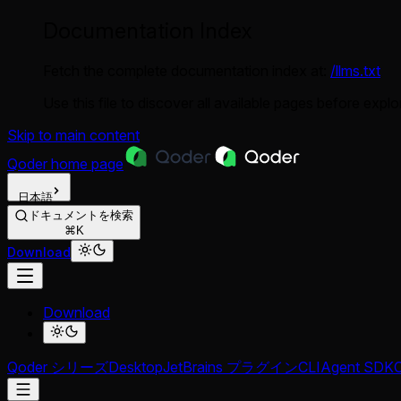
Documentation Index
Fetch the complete documentation index at:
/llms.txt
Use this file to discover all available pages before explor
Skip to main content
Qoder
home page
日本語
ドキュメントを検索
⌘K
Download
Download
Qoder シリーズ
Desktop
JetBrains プラグイン
CLI
Agent SDK