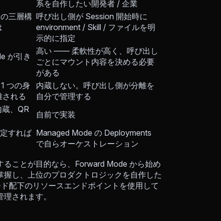
系を自作したい開発者 / 企業
ィの三層構
呼び出し側が Session 開始時に
は
environment / Skill / ファイルを明
示的に指定
高い —— 柔軟性が高く、呼び出し
de が引き
ごとにマウント内容を決める必要
がある
 1 つの身
内蔵しない。呼び出し側が分離を
離される
自分で管理する
 を内蔵、QR
自前で実装
、設定すれば
Managed Mode の Deployments
で自らオーケストレーション
ことが目的なら、Forward Mode から始め
に掌握し、上位のプロダクトロジックを自作した
たモード配下のリソースエンドポイントを使用して
して管理されます。