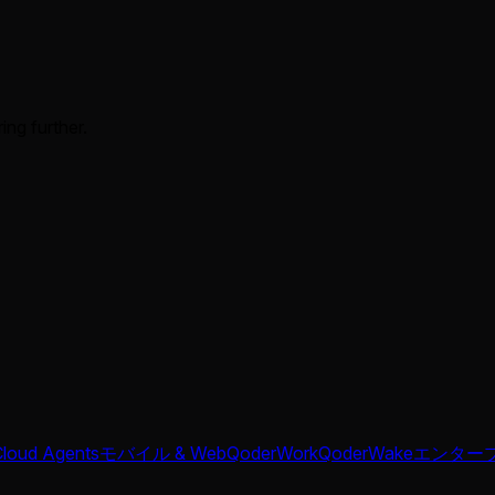
ing further.
Cloud Agents
モバイル & Web
QoderWork
QoderWake
エンター