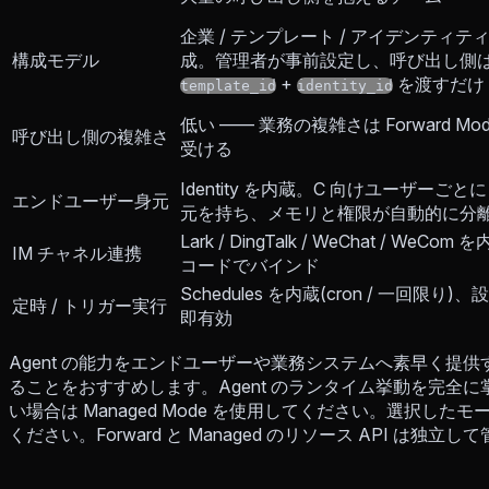
企業 / テンプレート / アイデンティテ
構成モデル
成。管理者が事前設定し、呼び出し側
+
を渡すだけ
template_id
identity_id
低い —— 業務の複雑さは Forward Mo
呼び出し側の複雑さ
受ける
Identity を内蔵。C 向けユーザーごとに
エンドユーザー身元
元を持ち、メモリと権限が自動的に分
Lark / DingTalk / WeChat / WeCom
IM チャネル連携
コードでバインド
Schedules を内蔵(cron / 一回限り)
定時 / トリガー実行
即有効
Agent の能力をエンドユーザーや業務システムへ素早く提供する
ることをおすすめします。Agent のランタイム挙動を完全
い場合は Managed Mode を使用してください。選択し
ください。Forward と Managed のリソース API は独立