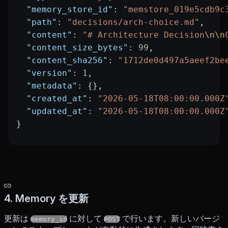
  "memory_store_id"
: 
"memstore_019e5cdb9c
  "path"
: 
"decisions/arch-choice.md"
,
  "content"
: 
"# Architecture Decision
\n\n
  "content_size_bytes"
: 
99
,
  "content_sha256"
: 
"1712de0d497a5aeef2be
  "version"
: 
1
,
  "metadata"
: {},
  "created_at"
: 
"2026-05-18T08:00:00.000Z
  "updated_at"
: 
"2026-05-18T08:00:00.000Z
}
4. Memory を更新
更新は
に対して
で行います。新しいバージ
memory_id
POST