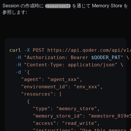
Session の作成時に
を通じて Memory Store を
resources[]
参照します:
curl
 -X
 POST
 https://api.qoder.com/api/v1
  -H
 "Authorization: Bearer 
$QODER_PAT
"
 \
  -H
 "Content-Type: application/json"
 \
  -d
 '{
    "agent": "agent_xxx",
    "environment_id": "env_xxx",
    "resources": [
      {
        "type": "memory_store",
        "memory_store_id": "memstore_019e
        "access": "read_write",
        "instructions": "Use this memory 