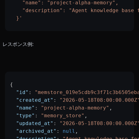
    "name": "project-alpha-memory",
    "description": "Agent knowledge base 
  }'
レスポンス例:
{
  "id"
: 
"memstore_019e5cdb9c3f71c3b6505eb
  "created_at"
: 
"2026-05-18T08:00:00.000Z
  "name"
: 
"project-alpha-memory"
,
  "type"
: 
"memory_store"
,
  "updated_at"
: 
"2026-05-18T08:00:00.000Z
  "archived_at"
: 
null
,
  "description"
: 
"Agent knowledge base fo