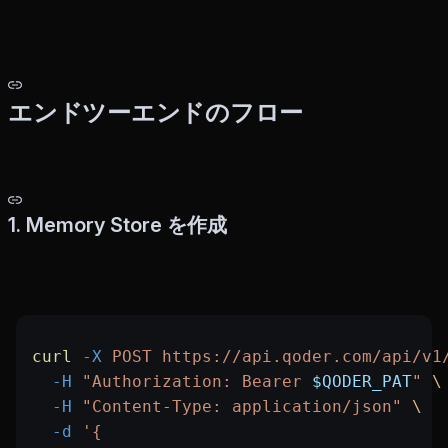
エンドツーエンドのフロー
1. Memory Store を作成
curl
 -X
 POST
 https://api.qoder.com/api/v1
  -H
 "Authorization: Bearer 
$QODER_PAT
"
 \
  -H
 "Content-Type: application/json"
 \
  -d
 '{