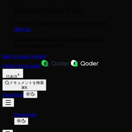
Documentation Index
Fetch the complete documentation index at:
/llms.txt
Use this file to discover all available pages
before exploring further.
Skip to main content
Qoder
home page
日本語
ドキュメントを検索
⌘K
Download
Download