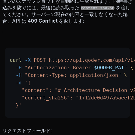
ョンのスナップショットが自動的に生成されます。同時書き
込みを防ぐには、最後に読み取った
を渡し
content_sha256
てください。サーバーの現在の内容と一致しなくなった場
合、API は
409 Conflict
を返します:
curl
 -X
 POST
 https://api.qoder.com/api/v1
  -H
 "Authorization: Bearer 
$QODER_PAT
"
 \
  -H
 "Content-Type: application/json"
 \
  -d
 '{
    "content": "# Architecture Decision v
    "content_sha256": "1712de0d497a5aeef2
  }'
リクエストフィールド: