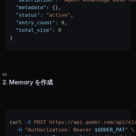
  "metadata"
: {},
  "status"
: 
"active"
,
  "entry_count"
: 
0
,
  "total_size"
: 
0
}
2. Memory を作成
curl
 -X
 POST
 https://api.qoder.com/api/v1
  -H
 "Authorization: Bearer 
$QODER_PAT
"
 \