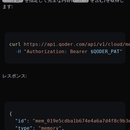
を指定して完全な内容(
を含む)を取得し
memory_id
content
ます:
curl
 https://api.qoder.com/api/v1/cloud/m
  -H
 "Authorization: Bearer 
$QODER_PAT
"
レスポンス:
{
  "id"
: 
"mem_019e5cdba1b674e4a6a7d4f8c9b3
  "type"
: 
"memory"
,