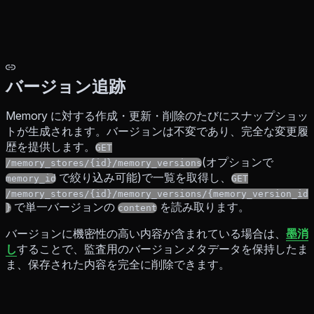
バージョン追跡
Memory に対する作成・更新・削除のたびにスナップショッ
トが生成されます。バージョンは不変であり、完全な変更履
歴を提供します。
GET
(オプションで
/memory_stores/{id}/memory_versions
で絞り込み可能)で一覧を取得し、
memory_id
GET
/memory_stores/{id}/memory_versions/{memory_version_id
で単一バージョンの
を読み取ります。
}
content
バージョンに機密性の高い内容が含まれている場合は、
墨消
し
することで、監査用のバージョンメタデータを保持したま
ま、保存された内容を完全に削除できます。