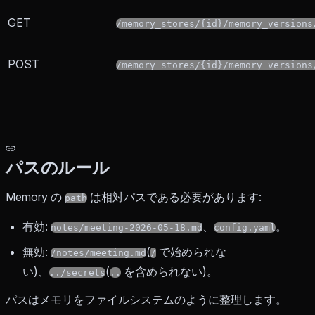
GET
/memory_stores/{id}/memory_versions
POST
/memory_stores/{id}/memory_versions
パスのルール
Memory の
は相対パスである必要があります:
path
有効:
、
。
notes/meeting-2026-05-18.md
config.yaml
無効:
(
で始められな
/notes/meeting.md
/
い)、
(
を含められない)。
../secrets
..
パスはメモリをファイルシステムのように整理します。