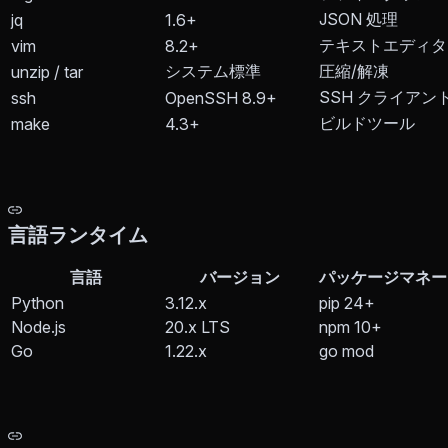
JSON 処理
jq
1.6+
テキストエディタ
vim
8.2+
システム標準
圧縮/解凍
unzip / tar
SSH クライアン
ssh
OpenSSH 8.9+
ビルドツール
make
4.3+
言語ランタイム
言語
バージョン
パッケージマネー
Python
3.12.x
pip 24+
Node.js
20.x LTS
npm 10+
Go
1.22.x
go mod