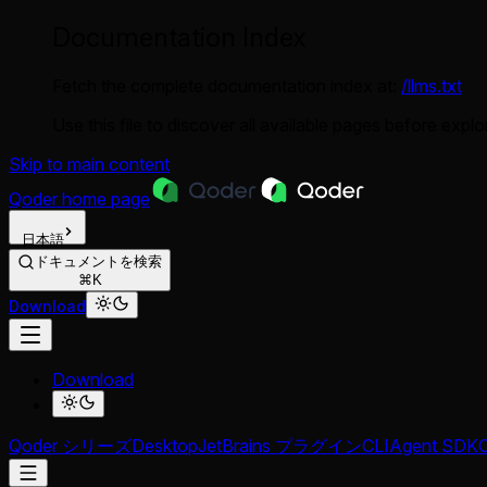
Documentation Index
Fetch the complete documentation index at:
/llms.txt
Use this file to discover all available pages before explor
Skip to main content
Qoder
home page
日本語
ドキュメントを検索
⌘K
Download
Download
Qoder シリーズ
Desktop
JetBrains プラグイン
CLI
Agent SDK