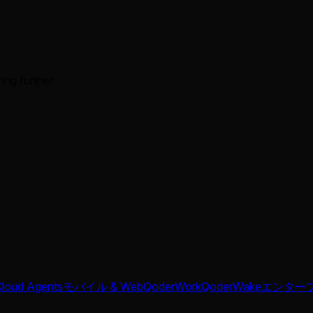
ing further.
Cloud Agents
モバイル & Web
QoderWork
QoderWake
エンター