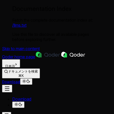
Documentation Index
Fetch the complete documentation index at:
/llms.txt
Use this file to discover all available pages
before exploring further.
Skip to main content
Qoder
home page
日本語
ドキュメントを検索
⌘K
Download
Download