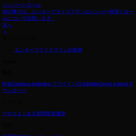
メンバーとロール
本記事では、エンタープライズプランのメンバー管理とロー
ルについて説明します。
次へ
このページ内
エンタープライズプランの取得
Qoder
製品
料金
Desktop
JetBrains プラグイン
CLI
Mobile
Cloud Agents
ダ
ウンロード
リソース
ブログ
よくある質問
変更履歴
規約