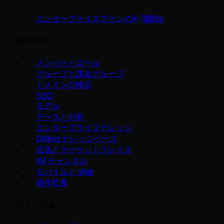
エンタープライズプランの利用開始
組織管理
メンバーとロール
グループと課金グループ
ドメインの検証
SSO
モデル
データと分析
エンタープライズナレッジ
QMind ナレッジベース
拡張とマーケットプレイス
IM チャンネル
モバイルと Web
操作監査
購入と課金