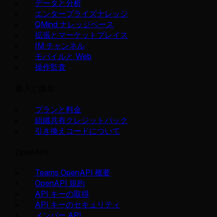
データと分析
エンタープライズナレッジ
QMind ナレッジベース
拡張とマーケットプレイス
IM チャンネル
モバイルと Web
操作監査
購入と課金
プランと料金
組織共有クレジットパック
引き換えコードについて
OpenAPI
Teams OpenAPI 概要
OpenAPI 規約
API キーの取得
API キーのセキュリティ
メンバー API