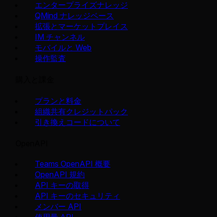
エンタープライズナレッジ
QMind ナレッジベース
拡張とマーケットプレイス
IM チャンネル
モバイルと Web
操作監査
購入と課金
プランと料金
組織共有クレジットパック
引き換えコードについて
OpenAPI
Teams OpenAPI 概要
OpenAPI 規約
API キーの取得
API キーのセキュリティ
メンバー API
使用量 API