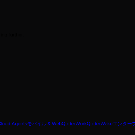
ing further.
Cloud Agents
モバイル & Web
QoderWork
QoderWake
エンター