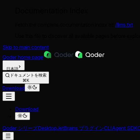
Documentation Index
Fetch the complete documentation index at:
/llms.txt
Use this file to discover all available pages before explor
Skip to main content
Qoder
home page
日本語
ドキュメントを検索
⌘K
Download
Download
Qoder シリーズ
Desktop
JetBrains プラグイン
CLI
Agent SDK