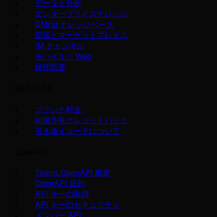
データと分析
エンタープライズナレッジ
QMind ナレッジベース
拡張とマーケットプレイス
IM チャンネル
モバイルと Web
操作監査
購入と課金
プランと料金
組織共有クレジットパック
引き換えコードについて
OpenAPI
Teams OpenAPI 概要
OpenAPI 規約
API キーの取得
API キーのセキュリティ
メンバー API