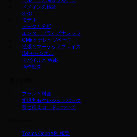
グループと課金グループ
ドメインの検証
SSO
モデル
データと分析
エンタープライズナレッジ
QMind ナレッジベース
拡張とマーケットプレイス
IM チャンネル
モバイルと Web
操作監査
購入と課金
プランと料金
組織共有クレジットパック
引き換えコードについて
OpenAPI
Teams OpenAPI 概要