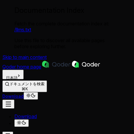
Documentation Index
Fetch the complete documentation index at:
/llms.txt
Use this file to discover all available pages
before exploring further.
Skip to main content
Qoder
home page
日本語
ドキュメントを検索
⌘K
Download
Download