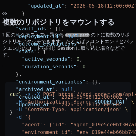
      "updated_at"
: 
"2026-05-18T12:00:00Z
    }
複数のリポジトリをマウントする
  ],
  "vault_ids"
: [],
1 回のリクエストで、異なる
の下に複数のリポ
mount_path
  "deployment_id"
: 
null
,
ジトリをアタッチできます。たとえばフロントエンドとバッ
  "outcome_evaluations"
: [],
クエンドのコードを同じ Session に取り込む場合などで
  "stats"
: {
す。
    "active_seconds"
: 
0
,
    "duration_seconds"
: 
0
  },
  "environment_variables"
: {},
  "archived_at"
: 
null
,
curl
 -s
 -X
 POST
 https://api.qoder.com/api
  "created_at"
: 
"2026-05-18T12:00:00Z"
,
  -H
 "Authorization: Bearer 
$QODER_PAT
"
 \
  "updated_at"
: 
"2026-05-18T12:00:00Z"
  -H
 "Content-Type: application/json"
 \
}
  -d
 '{
    "agent": {"id": "agent_019e5ce0bf307a
    "environment_id": "env_019e44eb66bb74