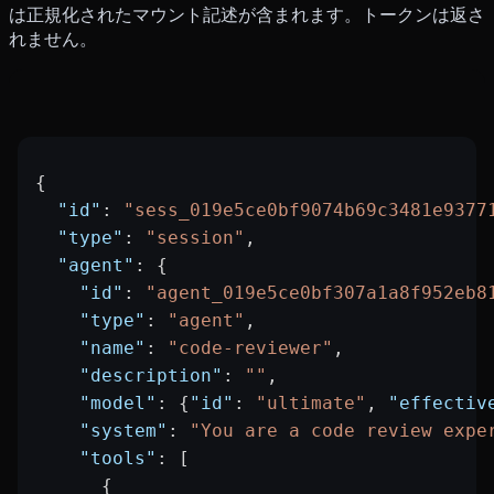
は正規化されたマウント記述が含まれます。トークンは返さ
れません。
{
  "id"
: 
"sess_019e5ce0bf9074b69c3481e9377
  "type"
: 
"session"
,
  "agent"
: {
    "id"
: 
"agent_019e5ce0bf307a1a8f952eb8
    "type"
: 
"agent"
,
    "name"
: 
"code-reviewer"
,
    "description"
: 
""
,
    "model"
: {
"id"
: 
"ultimate"
, 
"effectiv
    "system"
: 
"You are a code review expe
    "tools"
: [
      {