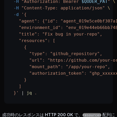
  -H
 "Authorization: Bearer 
$QODER_PAT
"
 \
  -H
 "Content-Type: application/json"
 \
  -d
 '{
    "agent": {"id": "agent_019e5ce0bf307a
    "environment_id": "env_019e44eb66bb74
    "title": "Fix bug in your-repo",
    "resources": [
      {
        "type": "github_repository",
        "url": "https://github.com/your-o
        "mount_path": "/app/your-repo",
        "authorization_token": "ghp_xxxxx
      }
    ]
  }'
 |
 jq
 .
成功時のレスポンスは
HTTP 200 OK
で、
配列に
resources