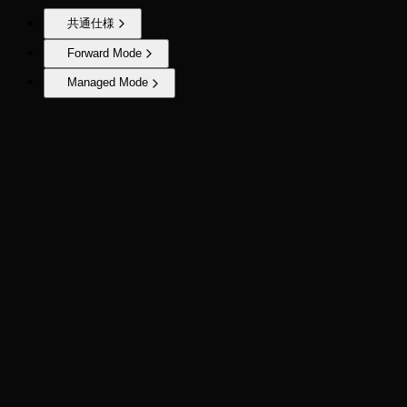
共通仕様
Forward Mode
Managed Mode