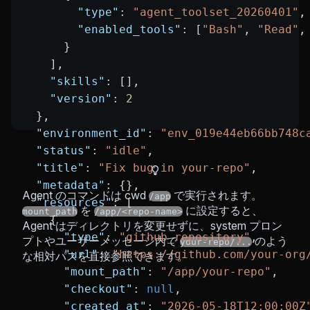
        "type"
: 
"agent_toolset_20260401"
,
        "enabled_tools"
: [
"Bash"
, 
"Read"
,
      }
    ],
    "skills"
: [],
    "version"
: 
2
  },
  "environment_id"
: 
"env_019e44eb66bb748c
  "status"
: 
"idle"
,
  "title"
: 
"Fix bug in your-repo"
,
  "metadata"
: {},
Agent のコマンドは cwd
で実行されます。
/app
  "resources"
: [
を
に設定すると、
mount_path
/app/<repo-name>
    {
Agent はディレクトリを変更せずに、system プロン
      "type"
: 
"github_repository"
,
プトやユーザーメッセージ内で
のよう
your-repo/...
      "url"
: 
"https://github.com/your-org
な相対パスを直接参照できます。
      "mount_path"
: 
"/app/your-repo"
,
      "checkout"
: 
null
,
      "created_at"
: 
"2026-05-18T12:00:00Z