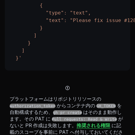
          {
            "type": "text",
            "text": "Please fix issue #12
          }
        ]
      }
    ]
  }'
プラットフォームはリポジトリリソースの
からコンテナ内の
を
authorization_token
GH_TOKEN
自動構成するため、
はそのまま動作し
gh pr create
ます。その PAT に
が
Pull requests: Read & Write
ないと PR 作成は失敗します。
推奨される権限
に記
載のスコープを事前に PAT へ付与しておいてくださ