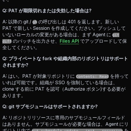
Q: PAT が期限切れまたは失効した場合は?
A: 以降の git /
の呼び出しは 401 を返します。新しい
gh
PAT で新しい Session を作成してください。プッシュして
いないローカルの変更がある場合は、まず Agent に
git
のパッチを出力させ、
Files API
でアップロードして保
diff
全してください。
Q: プライベートな fork や組織内部のリポジトリはサポート
されますか?
A: はい。PAT が対象リポジトリに
を持って
Contents: Read
いれば可能です。組織が SSO を強制している場合は、
clone する前に PAT を認可（Authorize ボタン)する必要が
あります。
Q: git サブモジュールはサポートされますか?
A: リポジトリリソースに専用のサブモジュールフィールド
はありません。サブモジュールが必要な場合は、Agent にリ
ポジトリ内で
を
git submodule update --init --recursive