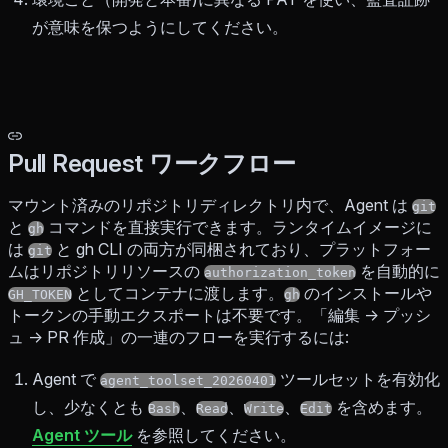
が意味を保つようにしてください。
Pull Request ワークフロー
マウント済みのリポジトリディレクトリ内で、Agent は
git
と
コマンドを直接実行できます。ランタイムイメージに
gh
は
と gh CLI の両方が同梱されており、プラットフォー
git
ムはリポジトリリソースの
を自動的に
authorization_token
としてコンテナに渡します。
のインストールや
GH_TOKEN
gh
トークンの手動エクスポートは不要です。「編集 -> プッシ
ュ -> PR 作成」の一連のフローを実行するには:
Agent で
ツールセットを有効化
agent_toolset_20260401
し、少なくとも
、
、
、
を含めます。
Bash
Read
Write
Edit
Agent ツール
を参照してください。