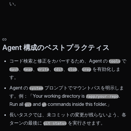
い。
Agent 構成のベストプラクティス
コード検索と修正をカバーするため、Agent の
で
tools
、
、
、
、
、
を有効化しま
Bash
Read
Write
Edit
Glob
Grep
す。
Agent の
プロンプトでマウントパスを明示しま
system
す。例：「Your working directory is
.
/app/your-repo
Run all
and
commands inside this folder.」
git
gh
長いタスクでは、未コミットの変更が残らないよう、各
ターンの最後に
を実行させます。
git status