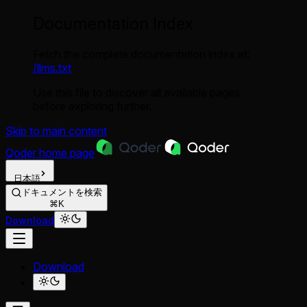
Documentation Index
Fetch the complete documentation index at:
/llms.txt
Use this file to discover all available pages
before exploring further.
Skip to main content
Qoder
home page
日本語
ドキュメントを検索
⌘K
Download
Download