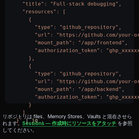
    "title": "Full-stack debugging",
    "resources": [
      {
        "type": "github_repository",
        "url": "https://github.com/your-o
        "mount_path": "/app/frontend",
        "authorization_token": "ghp_xxxxx
      },
      {
        "type": "github_repository",
        "url": "https://github.com/your-o
        "mount_path": "/app/backend",
        "authorization_token": "ghp_xxxxx
      }
    ]
リポジトリは files、Memory Stores、Vaults と混在させら
  }'
 |
 jq
 .
れます。
Sessions — 作成時にリソースをアタッチ
を参照
してください。