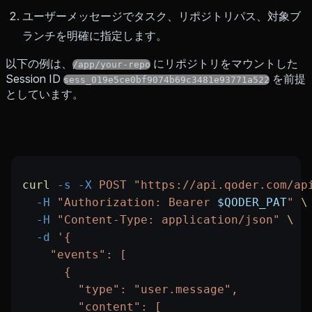
ユーザーメッセージでタスク、リポジトリパス、対象ブ
ランチを明確に指定します。
以下の例は、
にリポジトリをマウントした
/app/your-repo
Session ID
を前提
sess_019e5ce0bf9074b69c3481e93771a522
としています。
curl
 -s
 -X
 POST
 "https://api.qoder.com/ap
  -H
 "Authorization: Bearer 
$QODER_PAT
"
 \
  -H
 "Content-Type: application/json"
 \
  -d
 '{
    "events": [
      {
        "type": "user.message",
        "content": [