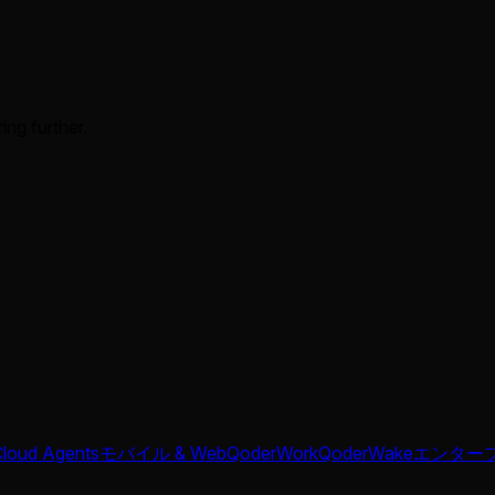
ing further.
Cloud Agents
モバイル & Web
QoderWork
QoderWake
エンター