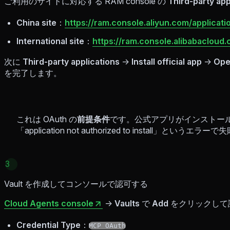
ご利用のサイトに対応する RAM console の
Third-party app
China site
：
https://ram.console.aliyun.com/applicat
International site
：
https://ram.console.alibabacloud
次に
Third-party applications
→
Install official app
→
Ope
を完了します。
これは OAuth の
前提条件
です。公式アプリがインストー
「application not authorized to install」というエラ
3
Vault を作成してコンソールで認可する
Cloud Agents console
→
Vaults
で
Add
をクリックして
Credential Type
：
MCP OAuth