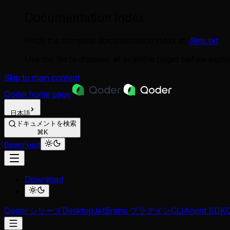
Documentation Index
Fetch the complete documentation index at:
/llms.txt
Use this file to discover all available pages before explor
Skip to main content
Qoder
home page
日本語
ドキュメントを検索
⌘K
Download
Download
Qoder シリーズ
Desktop
JetBrains プラグイン
CLI
Agent SDK