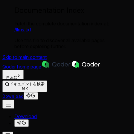
Documentation Index
Fetch the complete documentation index at:
/llms.txt
Use this file to discover all available pages
before exploring further.
Skip to main content
Qoder
home page
日本語
ドキュメントを検索
⌘K
Download
Download