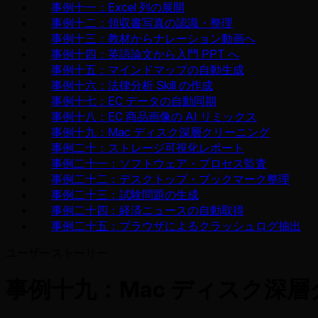
事例十一：Excel 列の展開
事例十二：領収書写真の認識・整理
事例十三：教材からナレーション動画へ
事例十四：英語論文から入門 PPT へ
事例十五：マインドマップの自動生成
事例十六：法律分析 Skill の作成
事例十七：EC データの自動同期
事例十八：EC 商品画像の AI リミックス
事例十九：Mac ディスク深層クリーニング
事例二十：ストレージ可視化レポート
事例二十一：ソフトウェア・プロセス監査
事例二十二：デスクトップ・ブックマーク整理
事例二十三：試験問題の生成
事例二十四：経済ニュースの自動取得
事例二十五：ブラウザによるクラッシュログ抽出
ユーザーストーリー
事例十九：Mac ディスク深