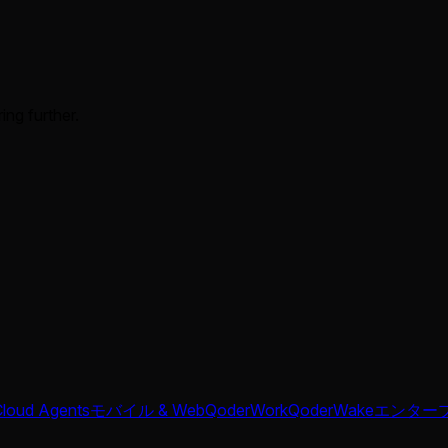
ing further.
Cloud Agents
モバイル & Web
QoderWork
QoderWake
エンター