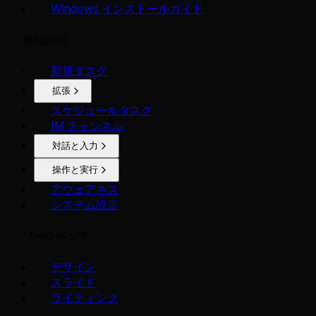
Windows インストールガイド
機能説明
新規タスク
拡張
スケジュールタスク
IM チャンネル
対話と入力
操作と実行
アウェアネス
システム設定
ワークベンチ
デザイン
スライド
ライティング