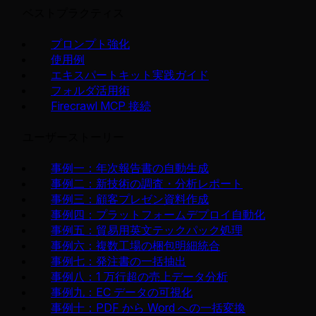
ベストプラクティス
プロンプト強化
使用例
エキスパートキット実践ガイド
フォルダ活用術
Firecrawl MCP 接続
ユーザーストーリー
事例一：年次報告書の自動生成
事例二：新技術の調査・分析レポート
事例三：顧客プレゼン資料作成
事例四：プラットフォームデプロイ自動化
事例五：貿易用英文テックパック処理
事例六：複数工場の梱包明細統合
事例七：発注書の一括抽出
事例八：1 万行超の売上データ分析
事例九：EC データの可視化
事例十：PDF から Word への一括変換