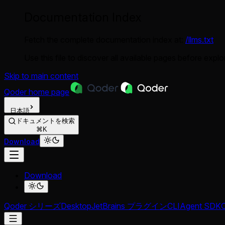
Documentation Index
Fetch the complete documentation index at:
/llms.txt
Use this file to discover all available pages before explor
Skip to main content
Qoder
home page
日本語
ドキュメントを検索
⌘K
Download
Download
Qoder シリーズ
Desktop
JetBrains プラグイン
CLI
Agent SDK