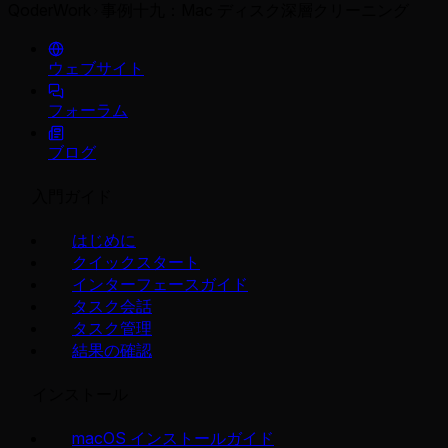
QoderWork
事例十九：Mac ディスク深層クリーニング
ウェブサイト
フォーラム
ブログ
入門ガイド
はじめに
クイックスタート
インターフェースガイド
タスク会話
タスク管理
結果の確認
インストール
macOS インストールガイド