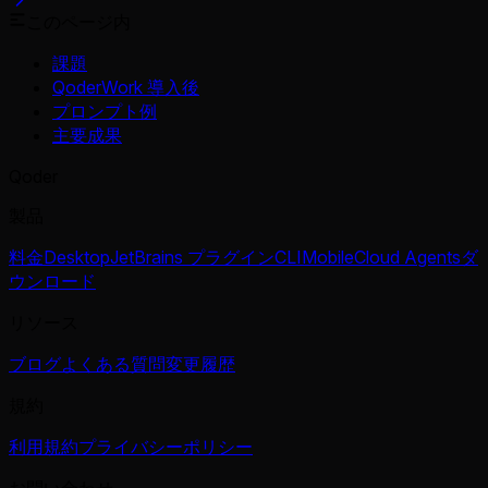
このページ内
課題
QoderWork 導入後
プロンプト例
主要成果
Qoder
製品
料金
Desktop
JetBrains プラグイン
CLI
Mobile
Cloud Agents
ダ
ウンロード
リソース
ブログ
よくある質問
変更履歴
規約
利用規約
プライバシーポリシー
お問い合わせ