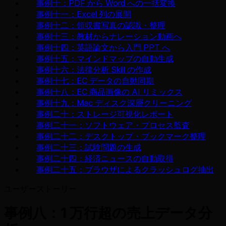
事例十：PDF から Word への一括変換
事例十一：Excel 列の展開
事例十二：領収書写真の認識・整理
事例十三：教材からナレーション動画へ
事例十四：英語論文から入門 PPT へ
事例十五：マインドマップの自動生成
事例十六：法律分析 Skill の作成
事例十七：EC データの自動同期
事例十八：EC 商品画像の AI リミックス
事例十九：Mac ディスク深層クリーニング
事例二十：ストレージ可視化レポート
事例二十一：ソフトウェア・プロセス監査
事例二十二：デスクトップ・ブックマーク整理
事例二十三：試験問題の生成
事例二十四：経済ニュースの自動取得
事例二十五：ブラウザによるクラッシュログ抽出
ユーザーストーリー
事例八：1 万行超の売上データ分