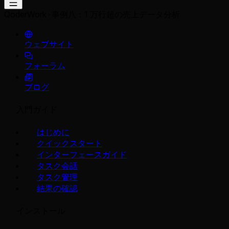
QoderWork
事例八：1 万行超の売上データ分析
ウェブサイト
フォーラム
ブログ
入門ガイド
はじめに
クイックスタート
インターフェースガイド
タスク会話
タスク管理
結果の確認
インストール