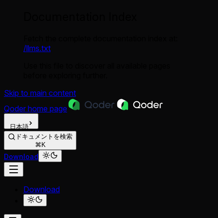
Documentation Index
Fetch the complete documentation index at:
/llms.txt
Use this file to discover all available pages
before exploring further.
Skip to main content
Qoder
home page
日本語
ドキュメントを検索
⌘K
Download
Download