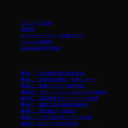
ベストプラクティス
プロンプト強化
使用例
エキスパートキット実践ガイド
フォルダ活用術
Firecrawl MCP 接続
ユーザーストーリー
事例一：年次報告書の自動生成
事例二：新技術の調査・分析レポート
事例三：顧客プレゼン資料作成
事例四：プラットフォームデプロイ自動化
事例五：貿易用英文テックパック処理
事例六：複数工場の梱包明細統合
事例七：発注書の一括抽出
事例八：1 万行超の売上データ分析
事例九：EC データの可視化