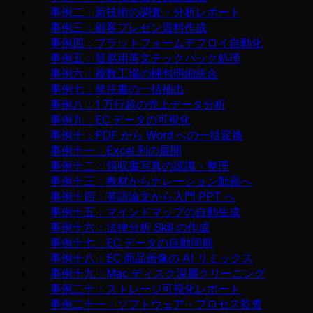
事例二：新技術の調査・分析レポート
事例三：顧客プレゼン資料作成
事例四：プラットフォームデプロイ自動化
事例五：貿易用英文テックパック処理
事例六：複数工場の梱包明細統合
事例七：発注書の一括抽出
事例八：1 万行超の売上データ分析
事例九：EC データの可視化
事例十：PDF から Word への一括変換
事例十一：Excel 列の展開
事例十二：領収書写真の認識・整理
事例十三：教材からナレーション動画へ
事例十四：英語論文から入門 PPT へ
事例十五：マインドマップの自動生成
事例十六：法律分析 Skill の作成
事例十七：EC データの自動同期
事例十八：EC 商品画像の AI リミックス
事例十九：Mac ディスク深層クリーニング
事例二十：ストレージ可視化レポート
事例二十一：ソフトウェア・プロセス監査