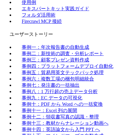
使用例
エキスパートキット実践ガイド
フォルダ活用術
Firecrawl MCP 接続
ユーザーストーリー
事例一：年次報告書の自動生成
事例二：新技術の調査・分析レポート
事例三：顧客プレゼン資料作成
事例四：プラットフォームデプロイ自動化
事例五：貿易用英文テックパック処理
事例六：複数工場の梱包明細統合
事例七：発注書の一括抽出
事例八：1 万行超の売上データ分析
事例九：EC データの可視化
事例十：PDF から Word への一括変換
事例十一：Excel 列の展開
事例十二：領収書写真の認識・整理
事例十三：教材からナレーション動画へ
事例十四：英語論文から入門 PPT へ