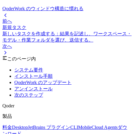
QoderWork のウィンドウ構造に慣れる
前へ
新規タスク
新しいタスクを作成する：結果を記述し、ワークスペース・
モデル・作業フォルダを選び、送信する。
次へ
このページ内
システム要件
インストール手順
QoderWork のアップデート
アンインストール
次のステップ
Qoder
製品
料金
Desktop
JetBrains プラグイン
CLI
Mobile
Cloud Agents
ダウ
ンロード