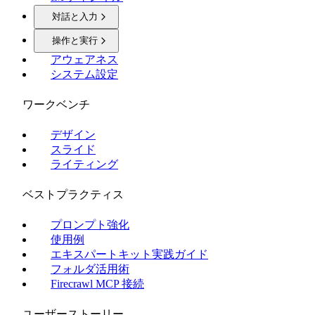
対話と入力
操作と実行
アウェアネス
システム設定
ワークベンチ
デザイン
スライド
ライティング
ベストプラクティス
プロンプト強化
使用例
エキスパートキット実践ガイド
フォルダ活用術
Firecrawl MCP 接続
ユーザーストーリー