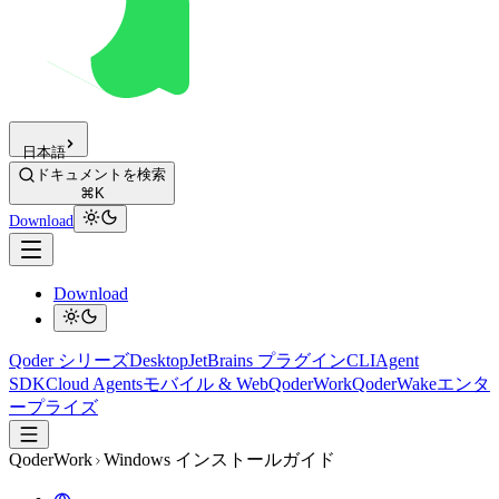
日本語
ドキュメントを検索
⌘K
Download
Download
Qoder シリーズ
Desktop
JetBrains プラグイン
CLI
Agent
SDK
Cloud Agents
モバイル & Web
QoderWork
QoderWake
エンタ
ープライズ
QoderWork
Windows インストールガイド