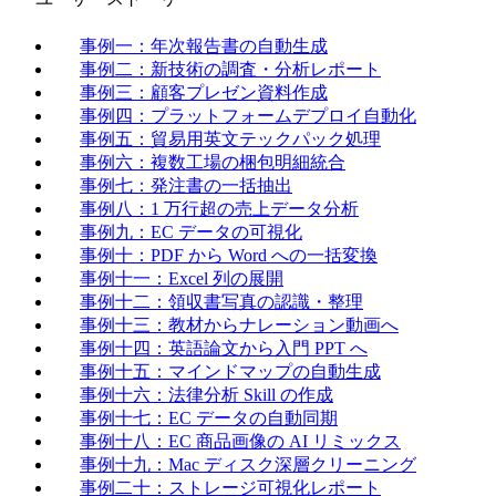
事例一：年次報告書の自動生成
事例二：新技術の調査・分析レポート
事例三：顧客プレゼン資料作成
事例四：プラットフォームデプロイ自動化
事例五：貿易用英文テックパック処理
事例六：複数工場の梱包明細統合
事例七：発注書の一括抽出
事例八：1 万行超の売上データ分析
事例九：EC データの可視化
事例十：PDF から Word への一括変換
事例十一：Excel 列の展開
事例十二：領収書写真の認識・整理
事例十三：教材からナレーション動画へ
事例十四：英語論文から入門 PPT へ
事例十五：マインドマップの自動生成
事例十六：法律分析 Skill の作成
事例十七：EC データの自動同期
事例十八：EC 商品画像の AI リミックス
事例十九：Mac ディスク深層クリーニング
事例二十：ストレージ可視化レポート