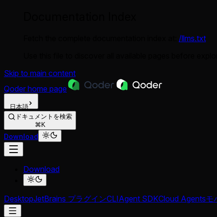
Documentation Index
Fetch the complete documentation index at:
/llms.txt
Use this file to discover all available pages before explor
Skip to main content
Qoder
home page
日本語
ドキュメントを検索
⌘K
Download
Download
Desktop
JetBrains プラグイン
CLI
Agent SDK
Cloud Agents
モバ