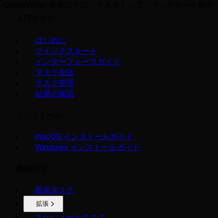
QoderWork
事例二十二：デスクトップ・ブックマーク整理
入門ガイド
はじめに
クイックスタート
インターフェースガイド
タスク会話
タスク管理
結果の確認
インストール
macOS インストールガイド
Windows インストールガイド
機能説明
新規タスク
拡張
スケジュールタスク