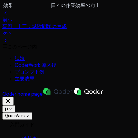
効果
日々の作業効率の向上
前へ
事例二十三：試験問題の生成
次へ
このページ内
課題
QoderWork 導入後
プロンプト例
主要成果
Qoder
home page
ja
QoderWork
入門ガイド
はじめに