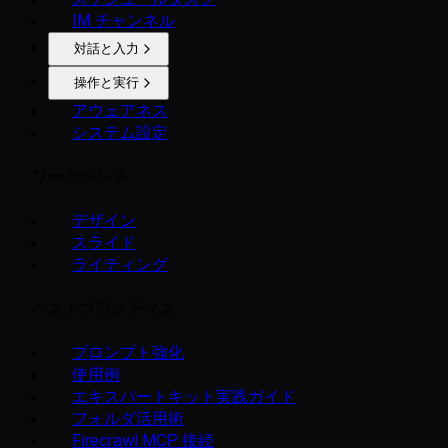
IM チャンネル
対話と入力
操作と実行
アウェアネス
システム設定
ワークベンチ
デザイン
スライド
ライティング
ベストプラクティス
プロンプト強化
使用例
エキスパートキット実践ガイド
フォルダ活用術
Firecrawl MCP 接続