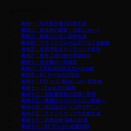
ユーザーストーリー
事例一：年次報告書の自動生成
事例二：新技術の調査・分析レポート
事例三：顧客プレゼン資料作成
事例四：プラットフォームデプロイ自動化
事例五：貿易用英文テックパック処理
事例六：複数工場の梱包明細統合
事例七：発注書の一括抽出
事例八：1 万行超の売上データ分析
事例九：EC データの可視化
事例十：PDF から Word への一括変換
事例十一：Excel 列の展開
事例十二：領収書写真の認識・整理
事例十三：教材からナレーション動画へ
事例十四：英語論文から入門 PPT へ
事例十五：マインドマップの自動生成
事例十六：法律分析 Skill の作成
事例十七：EC データの自動同期