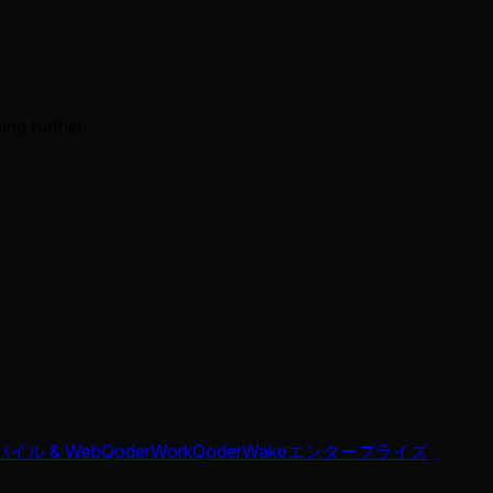
ing further.
イル & Web
QoderWork
QoderWake
エンタープライズ