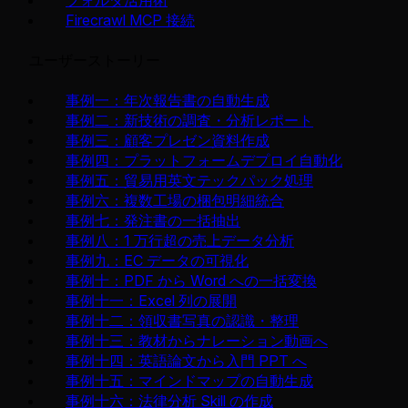
Firecrawl MCP 接続
ユーザーストーリー
事例一：年次報告書の自動生成
事例二：新技術の調査・分析レポート
事例三：顧客プレゼン資料作成
事例四：プラットフォームデプロイ自動化
事例五：貿易用英文テックパック処理
事例六：複数工場の梱包明細統合
事例七：発注書の一括抽出
事例八：1 万行超の売上データ分析
事例九：EC データの可視化
事例十：PDF から Word への一括変換
事例十一：Excel 列の展開
事例十二：領収書写真の認識・整理
事例十三：教材からナレーション動画へ
事例十四：英語論文から入門 PPT へ
事例十五：マインドマップの自動生成
事例十六：法律分析 Skill の作成