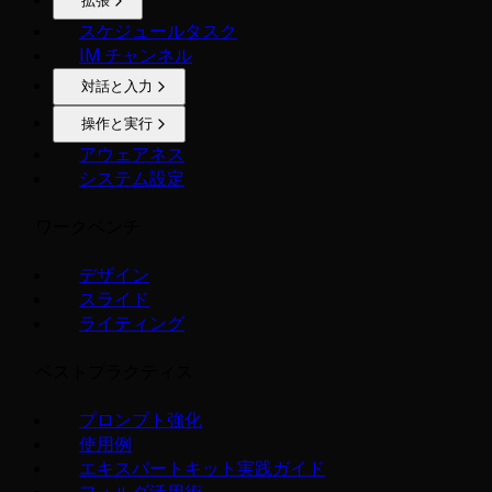
拡張
スケジュールタスク
IM チャンネル
対話と入力
操作と実行
アウェアネス
システム設定
ワークベンチ
デザイン
スライド
ライティング
ベストプラクティス
プロンプト強化
使用例
エキスパートキット実践ガイド
フォルダ活用術