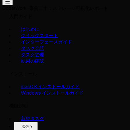
QoderWork
事例二十：ストレージ可視化レポート
入門ガイド
はじめに
クイックスタート
インターフェースガイド
タスク会話
タスク管理
結果の確認
インストール
macOS インストールガイド
Windows インストールガイド
機能説明
新規タスク
拡張