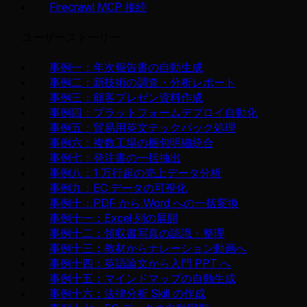
Firecrawl MCP 接続
ユーザーストーリー
事例一：年次報告書の自動生成
事例二：新技術の調査・分析レポート
事例三：顧客プレゼン資料作成
事例四：プラットフォームデプロイ自動化
事例五：貿易用英文テックパック処理
事例六：複数工場の梱包明細統合
事例七：発注書の一括抽出
事例八：1 万行超の売上データ分析
事例九：EC データの可視化
事例十：PDF から Word への一括変換
事例十一：Excel 列の展開
事例十二：領収書写真の認識・整理
事例十三：教材からナレーション動画へ
事例十四：英語論文から入門 PPT へ
事例十五：マインドマップの自動生成
事例十六：法律分析 Skill の作成