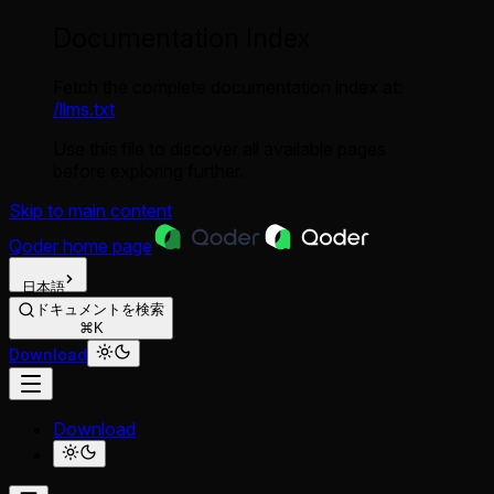
Documentation Index
Fetch the complete documentation index at:
/llms.txt
Use this file to discover all available pages
before exploring further.
Skip to main content
Qoder
home page
日本語
ドキュメントを検索
⌘K
Download
Download