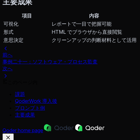
主要成果
項目
内容
可視化
レポートで一目で把握可能
形式
HTML でブラウザから直接閲覧
意思決定
クリーンアップの判断材料として活用
前へ
事例二十一：ソフトウェア・プロセス監査
次へ
このページ内
課題
QoderWork 導入後
プロンプト例
主要成果
Qoder
home page