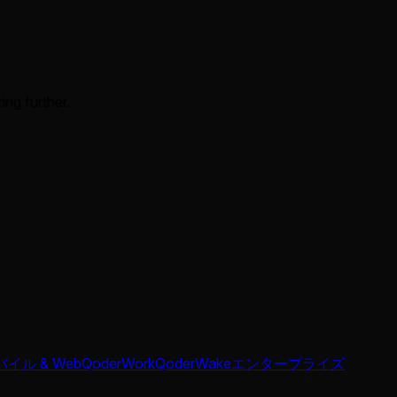
ing further.
イル & Web
QoderWork
QoderWake
エンタープライズ