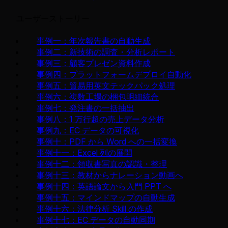
ユーザーストーリー
事例一：年次報告書の自動生成
事例二：新技術の調査・分析レポート
事例三：顧客プレゼン資料作成
事例四：プラットフォームデプロイ自動化
事例五：貿易用英文テックパック処理
事例六：複数工場の梱包明細統合
事例七：発注書の一括抽出
事例八：1 万行超の売上データ分析
事例九：EC データの可視化
事例十：PDF から Word への一括変換
事例十一：Excel 列の展開
事例十二：領収書写真の認識・整理
事例十三：教材からナレーション動画へ
事例十四：英語論文から入門 PPT へ
事例十五：マインドマップの自動生成
事例十六：法律分析 Skill の作成
事例十七：EC データの自動同期