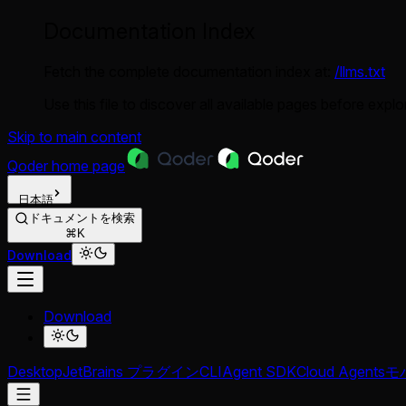
Documentation Index
Fetch the complete documentation index at:
/llms.txt
Use this file to discover all available pages before explor
Skip to main content
Qoder
home page
日本語
ドキュメントを検索
⌘K
Download
Download
Desktop
JetBrains プラグイン
CLI
Agent SDK
Cloud Agents
モバ