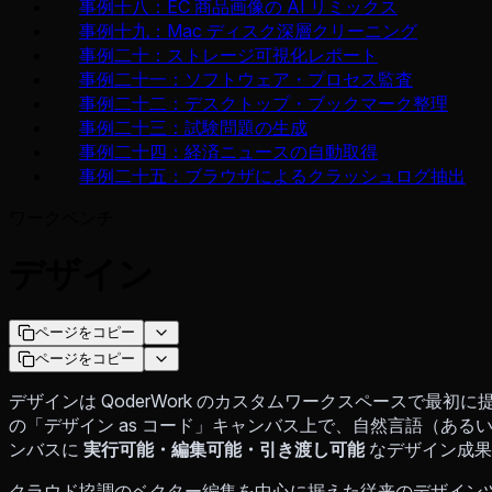
事例十八：EC 商品画像の AI リミックス
事例十九：Mac ディスク深層クリーニング
事例二十：ストレージ可視化レポート
事例二十一：ソフトウェア・プロセス監査
事例二十二：デスクトップ・ブックマーク整理
事例二十三：試験問題の生成
事例二十四：経済ニュースの自動取得
事例二十五：ブラウザによるクラッシュログ抽出
ワークベンチ
デザイン
ページをコピー
ページをコピー
デザインは QoderWork のカスタムワークスペースで最初
の「デザイン as コード」キャンバス上で、自然言語（あ
ンバスに
実行可能・編集可能・引き渡し可能
なデザイン成果
クラウド協調のベクター編集を中心に据えた従来のデザイン