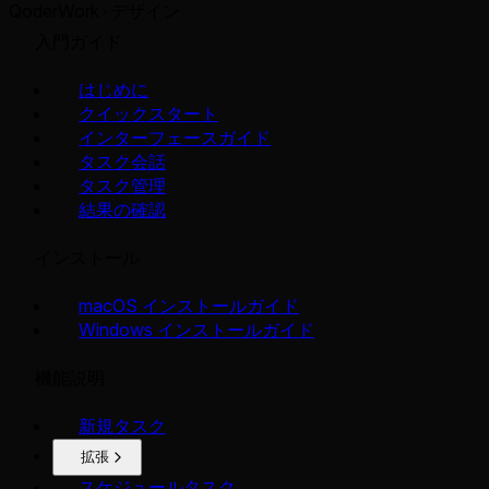
QoderWork
デザイン
入門ガイド
はじめに
クイックスタート
インターフェースガイド
タスク会話
タスク管理
結果の確認
インストール
macOS インストールガイド
Windows インストールガイド
機能説明
新規タスク
拡張
スケジュールタスク