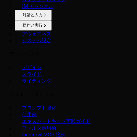
IM チャンネル
対話と入力
操作と実行
アウェアネス
システム設定
ワークベンチ
デザイン
スライド
ライティング
ベストプラクティス
プロンプト強化
使用例
エキスパートキット実践ガイド
フォルダ活用術
Firecrawl MCP 接続