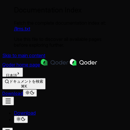
Documentation Index
Fetch the complete documentation index at:
/llms.txt
Use this file to discover all available pages
before exploring further.
Skip to main content
Qoder
home page
日本語
ドキュメントを検索
⌘K
Download
Download