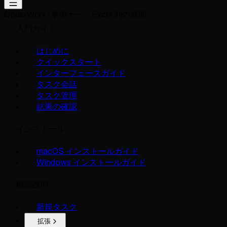
QoderWork
事例十一：Excel 列の展開
入門ガイド
はじめに
クイックスタート
インターフェースガイド
タスク会話
タスク管理
結果の確認
インストール
macOS インストールガイド
Windows インストールガイド
機能説明
新規タスク
拡張