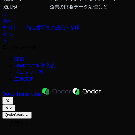
適用例
企業の財務データ処理など
前へ
事例十二：領収書写真の認識・整理
次へ
このページ内
課題
QoderWork 導入後
プロンプト例
主要成果
Qoder
home page
ja
QoderWork
入門ガイド