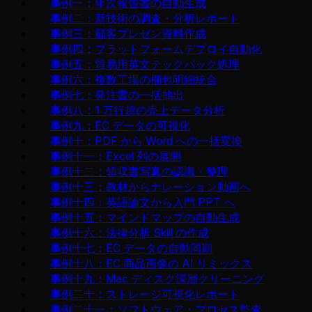
事例一：年次報告書の自動生成
事例二：新技術の調査・分析レポート
事例三：顧客プレゼン資料作成
事例四：プラットフォームデプロイ自動化
事例五：貿易用英文テックパック処理
事例六：複数工場の梱包明細統合
事例七：発注書の一括抽出
事例八：1 万行超の売上データ分析
事例九：EC データの可視化
事例十：PDF から Word への一括変換
事例十一：Excel 列の展開
事例十二：領収書写真の認識・整理
事例十三：教材からナレーション動画へ
事例十四：英語論文から入門 PPT へ
事例十五：マインドマップの自動生成
事例十六：法律分析 Skill の作成
事例十七：EC データの自動同期
事例十八：EC 商品画像の AI リミックス
事例十九：Mac ディスク深層クリーニング
事例二十：ストレージ可視化レポート
事例二十一：ソフトウェア・プロセス監査