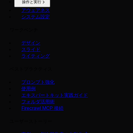
操作と実行
アウェアネス
システム設定
ワークベンチ
デザイン
スライド
ライティング
ベストプラクティス
プロンプト強化
使用例
エキスパートキット実践ガイド
フォルダ活用術
Firecrawl MCP 接続
ユーザーストーリー