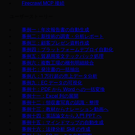
Firecrawl MCP 接続
ユーザーストーリー
事例一：年次報告書の自動生成
事例二：新技術の調査・分析レポート
事例三：顧客プレゼン資料作成
事例四：プラットフォームデプロイ自動化
事例五：貿易用英文テックパック処理
事例六：複数工場の梱包明細統合
事例七：発注書の一括抽出
事例八：1 万行超の売上データ分析
事例九：EC データの可視化
事例十：PDF から Word への一括変換
事例十一：Excel 列の展開
事例十二：領収書写真の認識・整理
事例十三：教材からナレーション動画へ
事例十四：英語論文から入門 PPT へ
事例十五：マインドマップの自動生成
事例十六：法律分析 Skill の作成