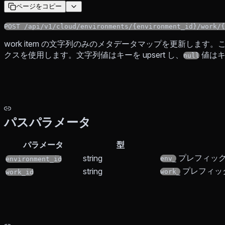
ページをコピー
POST /api/v1/cloud/environments/{environment_id}/work/{
work item の文字列のみのメタデータマップを更新します。この
クスを使用します。文字列値はキーを upsert し、
値はキ
null
パスパラメータ
パラメータ
型
プレフィックス付
string
env_
environment_id
プレフィックス
string
work_
work_id