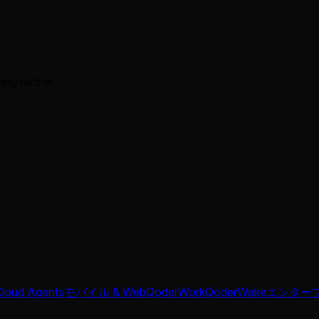
ing further.
Cloud Agents
モバイル & Web
QoderWork
QoderWake
エンター