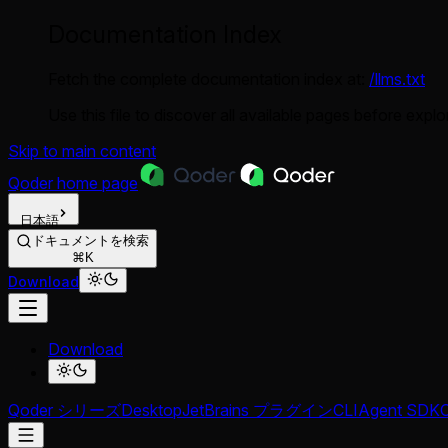
Documentation Index
Fetch the complete documentation index at:
/llms.txt
Use this file to discover all available pages before explor
Skip to main content
Qoder
home page
日本語
ドキュメントを検索
⌘K
Download
Download
Qoder シリーズ
Desktop
JetBrains プラグイン
CLI
Agent SDK