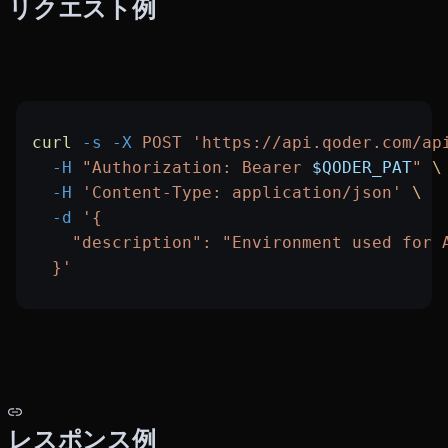
リクエスト例
curl
 -s
 -X
 POST
 'https://api.qoder.com/ap
  -H
 "Authorization: Bearer 
$QODER_PAT
"
 \
  -H
 'Content-Type: application/json'
 \
  -d
 '{
    "description": "Environment used for 
  }'
レスポンス例