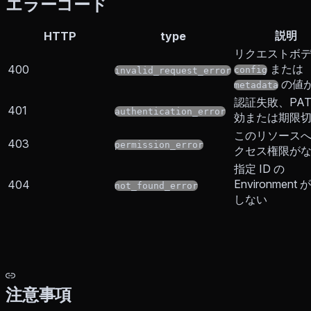
エラーコード
説明
HTTP
type
リクエストボ
または
400
config
invalid_request_error
の値
metadata
認証失敗、PAT
401
authentication_error
効または期限
このリソース
403
permission_error
クセス権限が
指定 ID の
Environment
404
not_found_error
しない
注意事項