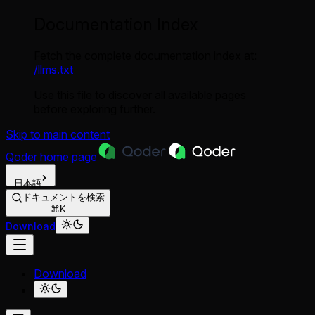
Documentation Index
Fetch the complete documentation index at:
/llms.txt
Use this file to discover all available pages
before exploring further.
Skip to main content
Qoder
home page
日本語
ドキュメントを検索
⌘K
Download
Download