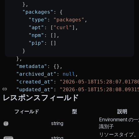
    },
    "packages"
: {
      "type"
: 
"packages"
,
      "apt"
: [
"curl"
],
      "npm"
: [],
      "pip"
: []
    }
  },
  "metadata"
: {},
  "archived_at"
: 
null
,
  "created_at"
: 
"2026-05-18T15:28:07.0178
  "updated_at"
: 
"2026-05-18T15:28:08.0931
レスポンスフィールド
}
フィールド
型
説明
Environment の
string
id
識別子
リソースタイプ、
string
type