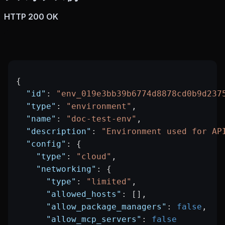
HTTP 200 OK
{
  "id"
: 
"env_019e3bb39b6774d8878cd0b9d237
  "type"
: 
"environment"
,
  "name"
: 
"doc-test-env"
,
  "description"
: 
"Environment used for AP
  "config"
: {
    "type"
: 
"cloud"
,
    "networking"
: {
      "type"
: 
"limited"
,
      "allowed_hosts"
: [],
      "allow_package_managers"
: 
false
,
      "allow_mcp_servers"
: 
false