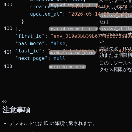
ページネーシ
400
invalid_request_error
      "created_at"
: 
"2026-05-14T08:18:28.
ーソルが不正
      "updated_at"
: 
"2026-05-14T08:18:28.
created_at[gt
    }
たは
400
  ],
created_at[lt
invalid_request_error
RFC 3339 形
  "first_id"
: 
"env_019e3bb39b6774d8878cd0
い
  "has_more"
: 
false
,
認証失敗、PAT
  "last_id"
: 
"env_019e2590d33f711fabf42f2
401
authentication_error
効または期限
  "next_page"
: 
null
このリソース
}
403
permission_error
クセス権限が
注意事項
デフォルトでは ID の降順で返されます。