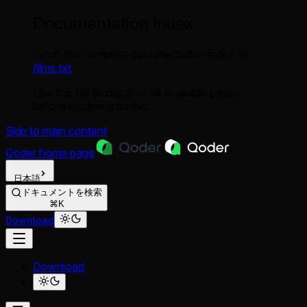
Documentation Index
Fetch the complete documentation index at:
/llms.txt
Use this file to discover all available pages
before exploring further.
Skip to main content
Qoder
home page
日本語
ドキュメントを検索
⌘K
Download
Download