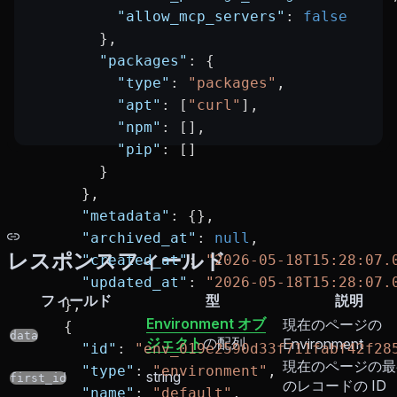
          "allow_mcp_servers"
: 
false
        },
        "packages"
: {
          "type"
: 
"packages"
,
          "apt"
: [
"curl"
],
          "npm"
: [],
          "pip"
: []
        }
      },
      "metadata"
: {},
      "archived_at"
: 
null
,
レスポンスフィールド
      "created_at"
: 
"2026-05-18T15:28:07.
      "updated_at"
: 
"2026-05-18T15:28:07.
フィールド
型
説明
    },
Environment オブ
現在のページの
    {
data
ジェクト
の配列
Environment
      "id"
: 
"env_019e2590d33f711fabf42f28
現在のページの最
      "type"
: 
"environment"
,
string
first_id
のレコードの ID
      "name"
: 
"default"
,