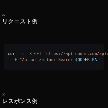
リクエスト例
curl
 -s
 -X
 GET
 'https://api.qoder.com/api
  -H
 "Authorization: Bearer 
$QODER_PAT
"
レスポンス例