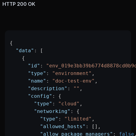
HTTP 200 OK
{
  "data"
: [
    {
      "id"
: 
"env_019e3bb39b6774d8878cd0b9
      "type"
: 
"environment"
,
      "name"
: 
"doc-test-env"
,
      "description"
: 
""
,
      "config"
: {
        "type"
: 
"cloud"
,
        "networking"
: {
          "type"
: 
"limited"
,
          "allowed_hosts"
: [],
          "allow_package_managers"
: 
false