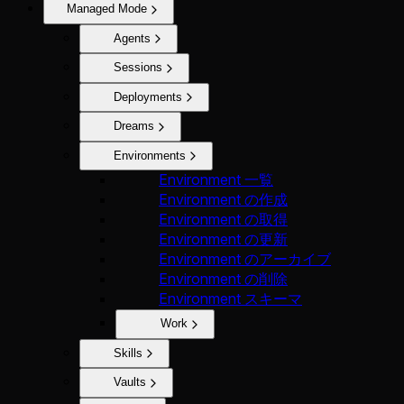
Managed Mode
Agents
Sessions
Deployments
Dreams
Environments
Environment 一覧
Environment の作成
Environment の取得
Environment の更新
Environment のアーカイブ
Environment の削除
Environment スキーマ
Work
Skills
Vaults