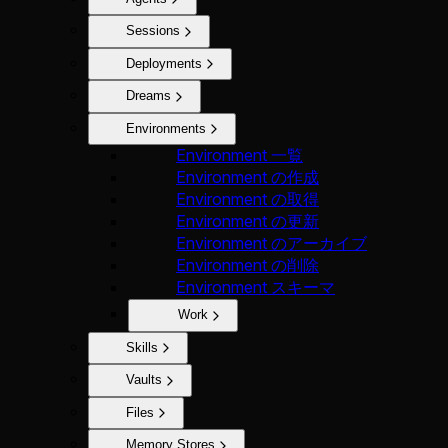
Sessions
Deployments
Dreams
Environments
Environment 一覧
Environment の作成
Environment の取得
Environment の更新
Environment のアーカイブ
Environment の削除
Environment スキーマ
Work
Skills
Vaults
Files
Memory Stores