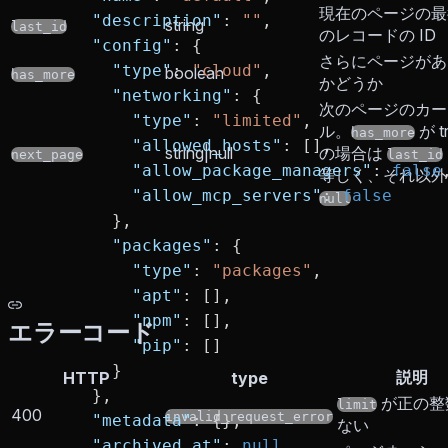
現在のページの最
      "description"
: 
""
,
string
last_id
のレコードの ID
      "config"
: {
さらにページがあ
        "type"
: 
"cloud"
,
boolean
has_more
かどうか
        "networking"
: {
次のページのカー
          "type"
: 
"limited"
,
ル。
が t
has_more
          "allowed_hosts"
: [],
string|null
の場合は
next_page
last_id
          "allow_package_managers"
: 
false
等しく、それ以外
          "allow_mcp_servers"
: 
false
null
        },
        "packages"
: {
          "type"
: 
"packages"
,
          "apt"
: [],
          "npm"
: [],
エラーコード
          "pip"
: []
        }
説明
HTTP
type
      },
が正の整
limit
400
invalid_request_error
      "metadata"
: {},
ない
      "archived_at"
: 
null
,