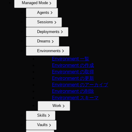
Managed Mode
Agents
Sessions
Deployments
Dreams
Environments
Environment 一覧
Environment の作成
Environment の取得
Environment の更新
Environment のアーカイブ
Environment の削除
Environment スキーマ
Work
Skills
Vaults