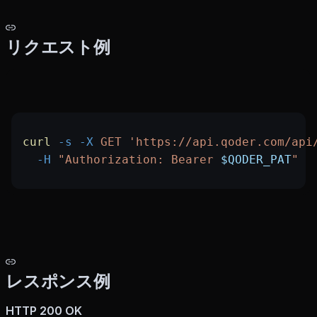
リクエスト例
curl
 -s
 -X
 GET
 'https://api.qoder.com/api
  -H
 "Authorization: Bearer 
$QODER_PAT
"
レスポンス例
HTTP 200 OK