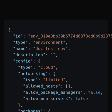
{
  "id"
: 
"env_019e3bb39b6774d8878cd0b9d237
  "type"
: 
"environment"
,
  "name"
: 
"doc-test-env"
,
  "description"
: 
""
,
  "config"
: {
    "type"
: 
"cloud"
,
    "networking"
: {
      "type"
: 
"limited"
,
      "allowed_hosts"
: [],
      "allow_package_managers"
: 
false
,
      "allow_mcp_servers"
: 
false
    },
    "packages"
: {