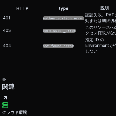
説明
HTTP
type
認証失敗、PAT
401
authentication_error
効または期限切
このリソースへ
403
permission_error
クセス権限がな
指定 ID の
Environment 
404
not_found_error
しない
関連
クラウド環境