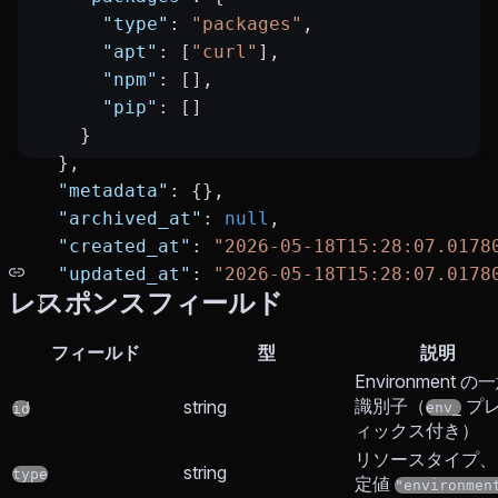
      "type"
: 
"packages"
,
      "apt"
: [
"curl"
],
      "npm"
: [],
      "pip"
: []
    }
  },
  "metadata"
: {},
  "archived_at"
: 
null
,
  "created_at"
: 
"2026-05-18T15:28:07.0178
  "updated_at"
: 
"2026-05-18T15:28:07.0178
レスポンスフィールド
}
フィールド
型
説明
Environment の
識別子（
プ
string
env_
id
ィックス付き）
リソースタイプ、
string
type
定値
"environmen