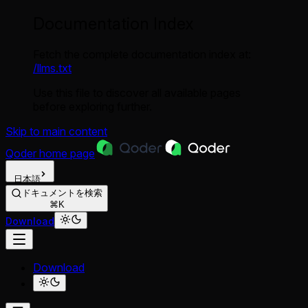
Documentation Index
Fetch the complete documentation index at:
/llms.txt
Use this file to discover all available pages
before exploring further.
Skip to main content
Qoder
home page
日本語
ドキュメントを検索
⌘K
Download
Download