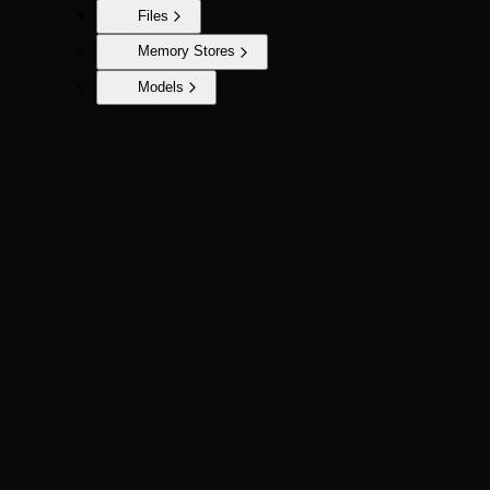
Files
Memory Stores
Models