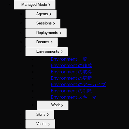
Managed Mode
Agents
Sessions
Deployments
Dreams
Environments
Environment 一覧
Environment の作成
Environment の取得
Environment の更新
Environment のアーカイブ
Environment の削除
Environment スキーマ
Work
Skills
Vaults