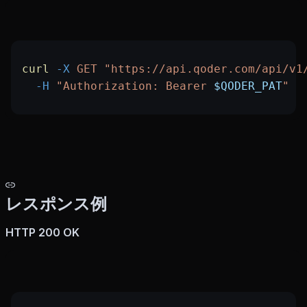
curl
 -X
 GET
 "https://api.qoder.com/api/v1
  -H
 "Authorization: Bearer 
$QODER_PAT
"
レスポンス例
HTTP 200 OK