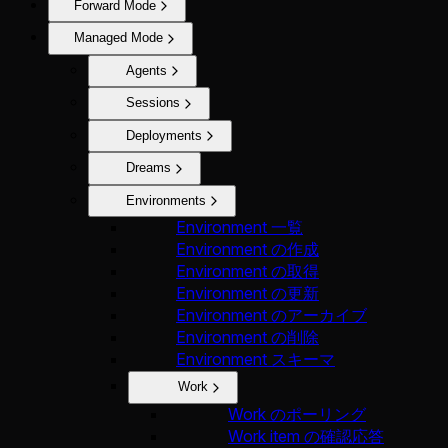
Forward Mode
Managed Mode
Agents
Sessions
Deployments
Dreams
Environments
Environment 一覧
Environment の作成
Environment の取得
Environment の更新
Environment のアーカイブ
Environment の削除
Environment スキーマ
Work
Work のポーリング
Work item の確認応答