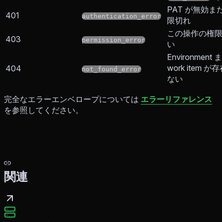
PAT が無効ま
401
authentication_error
限切れ
この操作の権
403
permission_error
い
Environment
work item が
404
not_found_error
ない
完全なエラーエンベロープについては
エラーリファレンス
を参照してください。
関連