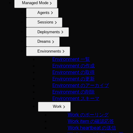
Managed Mode
Agents
Sessions
Deployments
Dreams
Environments
Environment 一覧
Environment の作成
Environment の取得
Environment の更新
Environment のアーカイブ
Environment の削除
Environment スキーマ
Work
Work のポーリング
Work item の確認応答
Work heartbeat の送信