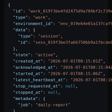
{
  "id"
: 
"work_019f3be4fd2475d9a784bf2c739
  "type"
: 
"work"
,
  "environment_id"
: 
"env_019e64e01a137caf
  "data"
: {
    "type"
: 
"session"
,
    "id"
: 
"sess_019f3be3fa66750bb9a1fbcde
  },
  "state"
: 
"active"
,
  "created_at"
: 
"2026-07-01T08:15:01Z"
,
  "acknowledged_at"
: 
"2026-07-01T08:15:04
  "started_at"
: 
"2026-07-01T08:15:06Z"
,
  "latest_heartbeat_at"
: 
"2026-07-01T08:1
  "stop_requested_at"
: 
null
,
  "stopped_at"
: 
null
,
  "metadata"
: {
    "job"
: 
"daily-report"
  }