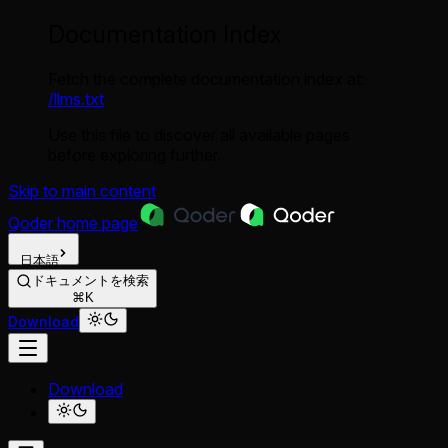
Documentation Index
Fetch the complete documentation index at:
/llms.txt
Use this file to discover all available pages
before exploring further.
Skip to main content
Qoder
home page
日本語
ドキュメントを検索
⌘K
Download
Download