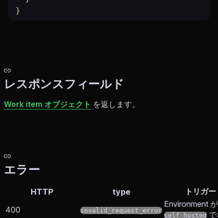
}
レスポンスフィールド
Work item オブジェクト
を返します。
エラー
トリガー
HTTP
type
Environment が
400
invalid_request_error
で
self_hosted