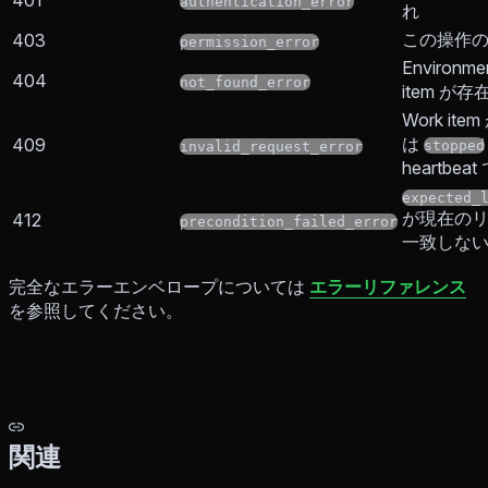
authentication_error
れ
この操作
403
permission_error
Environm
404
not_found_error
item が
Work item
は
409
stopped
invalid_request_error
heartbea
expected_
が現在の
412
precondition_failed_error
一致しな
完全なエラーエンベロープについては
エラーリファレンス
を参照してください。
関連