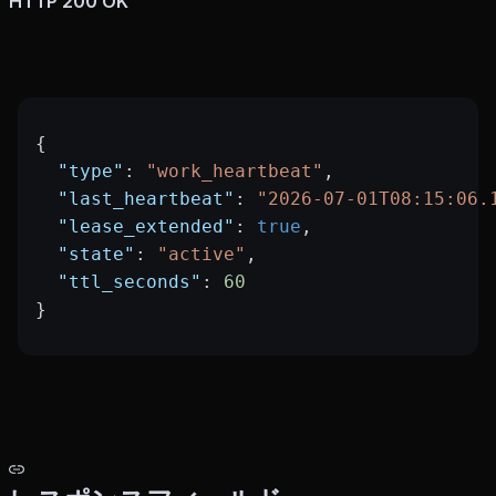
HTTP 200 OK
{
  "type"
: 
"work_heartbeat"
,
  "last_heartbeat"
: 
"2026-07-01T08:15:06.
  "lease_extended"
: 
true
,
  "state"
: 
"active"
,
  "ttl_seconds"
: 
60
}