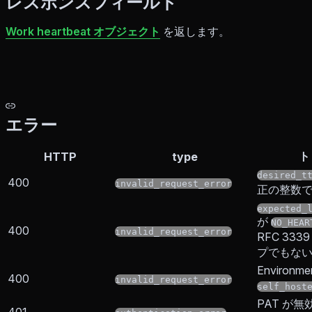
レスポンスフィールド
Work heartbeat オブジェクト
を返します。
エラー
ト
HTTP
type
desired_t
400
invalid_request_error
正の整数
expected_
が
NO_HEAR
400
invalid_request_error
RFC 33
プでもな
Environme
400
invalid_request_error
self_host
PAT が
401