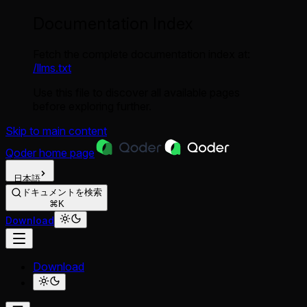
Documentation Index
Fetch the complete documentation index at:
/llms.txt
Use this file to discover all available pages
before exploring further.
Skip to main content
Qoder
home page
日本語
ドキュメントを検索
⌘K
Download
Download