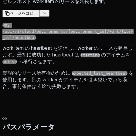
セルフホスト work item のリースを延長します。
ページをコピー
POST
/api/v1/cloud/environments/{environment_id}/work/{work
_id}/heartbeat
work item の heartbeat を送信し、worker のリースを延長し
ます。最初に成功した heartbeat は
のアイテムを
starting
へ移行させます。
active
楽観的なリース所有権のために
を
expected_last_heartbeat
使用します。別の worker がアイテムを引き継いでいる場
合、事前条件は 412 で失敗します。
パスパラメータ