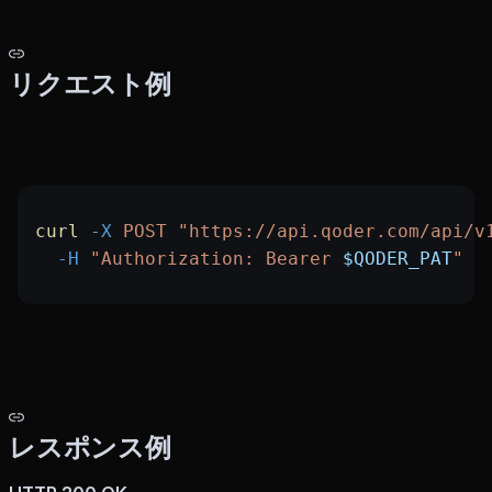
リクエスト例
curl
 -X
 POST
 "https://api.qoder.com/api/v
  -H
 "Authorization: Bearer 
$QODER_PAT
"
レスポンス例