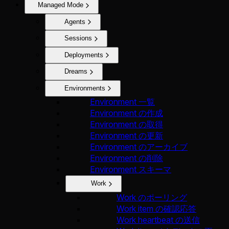
Managed Mode
Agents
Sessions
Deployments
Dreams
Environments
Environment 一覧
Environment の作成
Environment の取得
Environment の更新
Environment のアーカイブ
Environment の削除
Environment スキーマ
Work
Work のポーリング
Work item の確認応答
Work heartbeat の送信