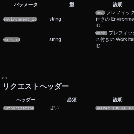
パラメータ
型
説明
プレフィッ
env_
string
付きの Environme
environment_id
ID
プレフィッ
work_
string
ス付きの Work it
work_id
ID
リクエストヘッダー
ヘッダー
必須
説明
はい
Authorization
Bearer $QODER_PA