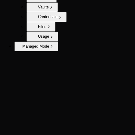
Vaults
Credentials
Files
Usage
Managed Mode