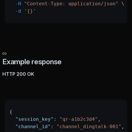
  -H
 "Content-Type: application/json"
 \
  -d
 '{}'
Example response
HTTP 200 OK
{
  "session_key"
: 
"qr-a1b2c3d4"
,
  "channel_id"
: 
"channel_dingtalk-001"
,