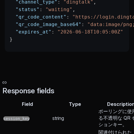
  "channel_type"
: 
"dingtalk"
,
  "status"
: 
"waiting"
,
  "qr_code_content"
: 
"https://login.dingt
  "qr_code_image_base64"
: 
"data:image/png
  "expires_at"
: 
"2026-06-18T10:05:00Z"
}
Response fields
Field
Type
Descriptio
ポーリングに使
る不透明な QR 
string
session_key
ションキー。
関連付けられた