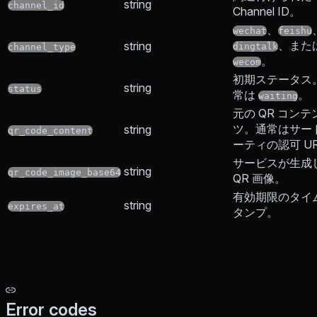
string
channel_id
Channel ID。
、
wechat
feishu
、また
string
dingtalk
channel_type
。
wecom
初期ステータス
string
status
常は
。
waiting
元の QR コンテ
ツ。通常はサー
string
qr_code_content
ーティの認可 U
サービスが生成
string
qr_code_image_base64
QR 画像。
有効期限のタイ
string
expires_at
タンプ。
Error codes