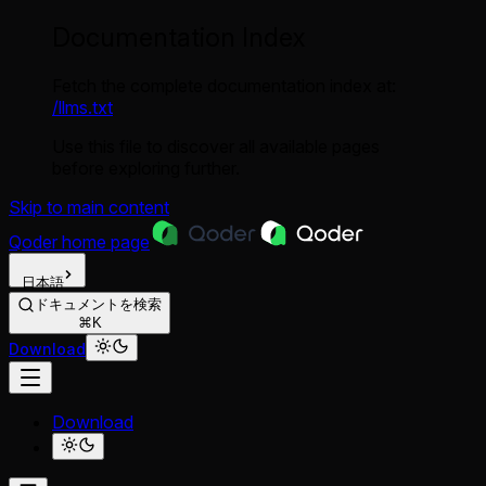
Documentation Index
Fetch the complete documentation index at:
/llms.txt
Use this file to discover all available pages
before exploring further.
Skip to main content
Qoder
home page
日本語
ドキュメントを検索
⌘K
Download
Download