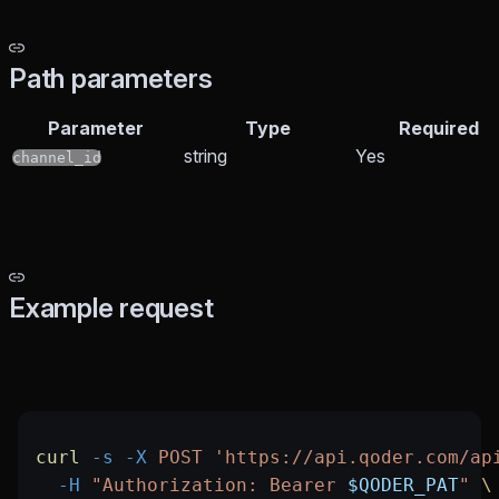
Path parameters
Parameter
Type
Required
string
Yes
channel_id
Example request
curl
 -s
 -X
 POST
 'https://api.qoder.com/ap
  -H
 "Authorization: Bearer 
$QODER_PAT
"
 \