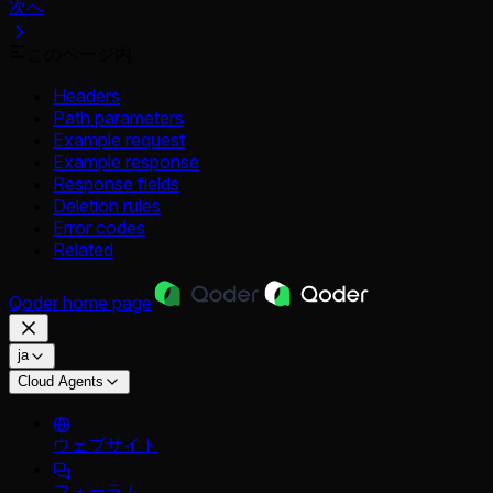
次へ
このページ内
Headers
Path parameters
Example request
Example response
Response fields
Deletion rules
Error codes
Related
Qoder
home page
ja
Cloud Agents
ウェブサイト
フォーラム