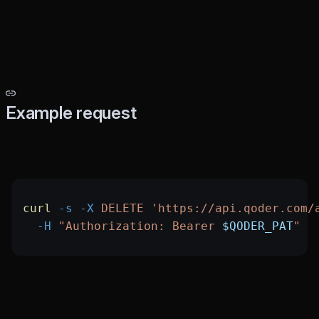
Example request
curl
 -s
 -X
 DELETE
 'https://api.qoder.com/
  -H
 "Authorization: Bearer 
$QODER_PAT
"