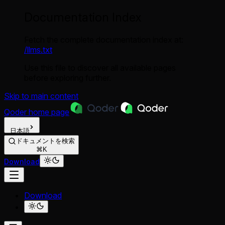
Documentation Index
Fetch the complete documentation index at:
/llms.txt
Use this file to discover all available pages
before exploring further.
Skip to main content
Qoder
home page
日本語
ドキュメントを検索
⌘K
Download
Download