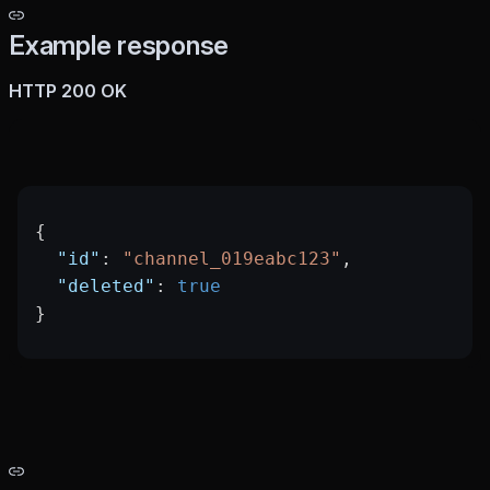
Example response
HTTP 200 OK
{
  "id"
: 
"channel_019eabc123"
,
  "deleted"
: 
true
}