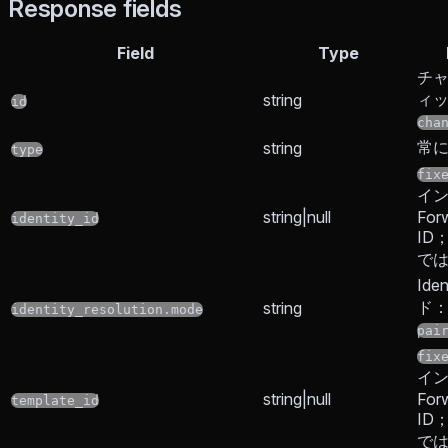
Response fields
Field
Type
チャ
ィ
string
id
cha
常
string
type
fix
イ
string|null
Forw
identity_id
ID
で
Ide
ド
string
identity_resolution.mode
pai
fix
イ
string|null
For
template_id
ID
で