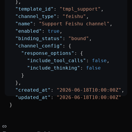
  },
  "template_id"
: 
"tmpl_support"
,
  "channel_type"
: 
"feishu"
,
  "name"
: 
"Support Feishu channel"
,
  "enabled"
: 
true
,
  "binding_status"
: 
"bound"
,
  "channel_config"
: {
    "response_options"
: {
      "include_tool_calls"
: 
false
,
      "include_thinking"
: 
false
    }
  },
  "created_at"
: 
"2026-06-18T10:00:00Z"
,
  "updated_at"
: 
"2026-06-18T10:00:00Z"
}