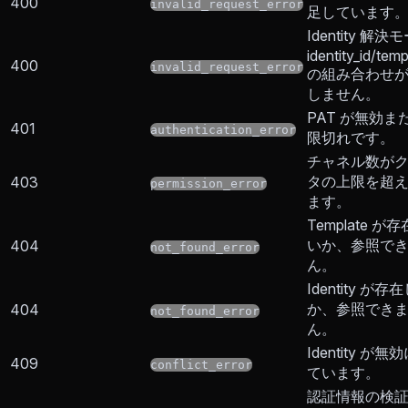
400
invalid_request_error
足しています
Identity 解
identity_id/temp
400
invalid_request_error
の組み合わせ
しません。
PAT が無効ま
401
authentication_error
限切れです。
チャネル数が
タの上限を超
403
permission_error
ます。
Template が
いか、参照で
404
not_found_error
ん。
Identity が
か、参照でき
404
not_found_error
ん。
Identity が
409
conflict_error
ています。
認証情報の検