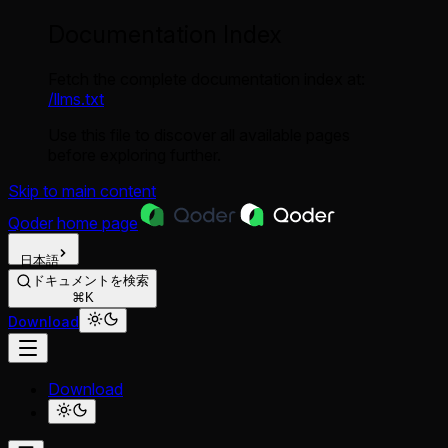
Documentation Index
Fetch the complete documentation index at:
/llms.txt
Use this file to discover all available pages
before exploring further.
Skip to main content
Qoder
home page
日本語
ドキュメントを検索
⌘K
Download
Download