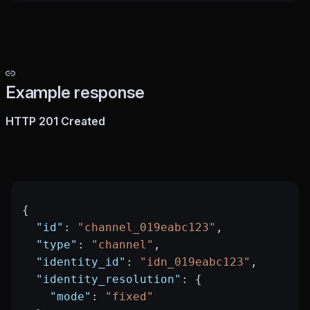
Example response
HTTP 201 Created
{
  "id"
: 
"channel_019eabc123"
,
  "type"
: 
"channel"
,
  "identity_id"
: 
"idn_019eabc123"
,
  "identity_resolution"
: {
    "mode"
: 
"fixed"