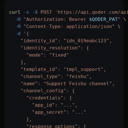
curl
 -s
 -X
 POST
 'https://api.qoder.com/ap
  -H
 "Authorization: Bearer 
$QODER_PAT
"
 \
  -H
 "Content-Type: application/json"
 \
  -d
 '{
    "identity_id": "idn_019eabc123",
    "identity_resolution": {
      "mode": "fixed"
    },
    "template_id": "tmpl_support",
    "channel_type": "feishu",
    "name": "Support Feishu channel",
    "channel_config": {
      "credentials": {
        "app_id": "...",
        "app_secret": "..."
      },
      "response_options": {