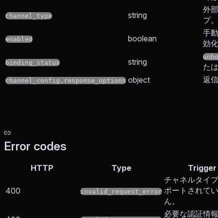
外
string
channel_type
プ
手
boolean
enabled
効
unb
string
binding_status
た
返
object
channel_config.response_options
Error codes
HTTP
Type
Trigger
チャネルタイ
ポートされて
400
invalid_request_error
ん。
必要な認証情