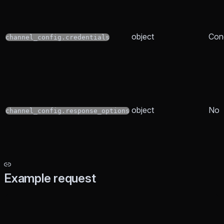
object
Cond
channel_config.credentials
object
No
channel_config.response_options
Example request