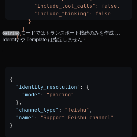
        "include_tool_calls": false,
        "include_thinking": false
      }
    }
モードではトランスポート接続のみを作成し、
pairing
  }'
Identity や Template は指定しません：
{
  "identity_resolution"
: {
    "mode"
: 
"pairing"
  },
  "channel_type"
: 
"feishu"
,
  "name"
: 
"Support Feishu channel"
}