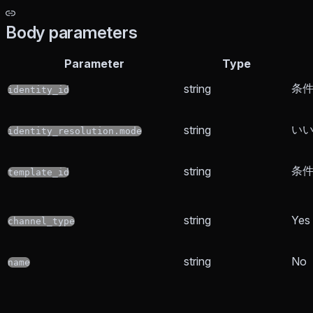
Body parameters
Parameter
Type
条
string
identity_id
い
string
identity_resolution.mode
条
string
template_id
string
Yes
channel_type
string
No
name