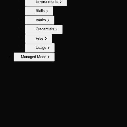
Environments
Skills
Vaults
Credentials
Files
Usage
Managed Mode