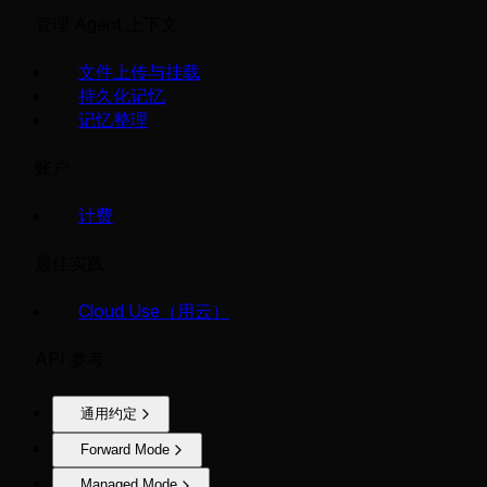
管理 Agent 上下文
文件上传与挂载
持久化记忆
记忆整理
账户
计费
最佳实践
Cloud Use（用云）
API 参考
通用约定
Forward Mode
Managed Mode