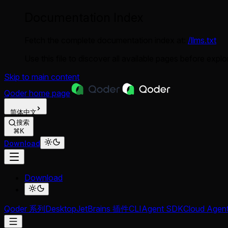
Documentation Index
Fetch the complete documentation index at:
/llms.txt
Use this file to discover all available pages before explor
Skip to main content
Qoder
home page
简体中文
搜索
⌘K
Download
Download
Qoder 系列
Desktop
JetBrains 插件
CLI
Agent SDK
Cloud Agen