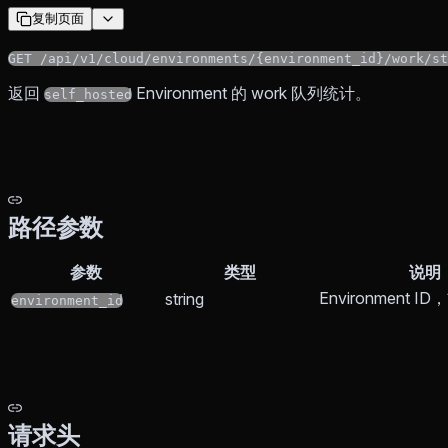
复制页面
GET /api/v1/cloud/environments/{environment_id}/work/st
返回
Environment 的 work 队列统计。
self_hosted
路径参数
参数
类型
说明
Environment 
string
environment_id
请求头