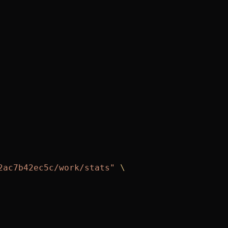
2ac7b42ec5c/work/stats"
 \