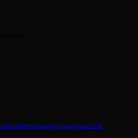
ing further.
ts
移动端&网页版
QoderWork
QoderWake
企业版