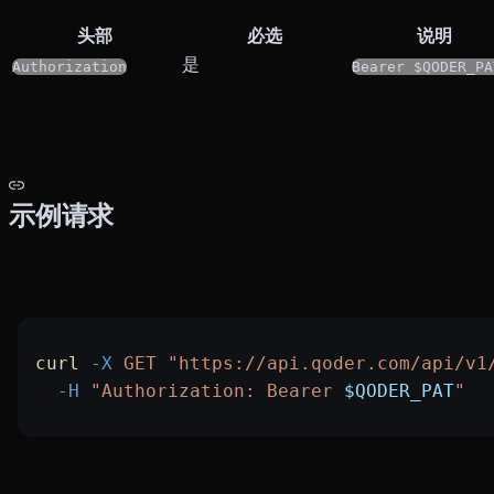
头部
必选
说明
是
Authorization
Bearer $QODER_PA
示例请求
curl
 -X
 GET
 "https://api.qoder.com/api/v1
  -H
 "Authorization: Bearer 
$QODER_PAT
"