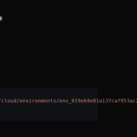
T
/cloud/environments/env_019e64e01a137caf953ac