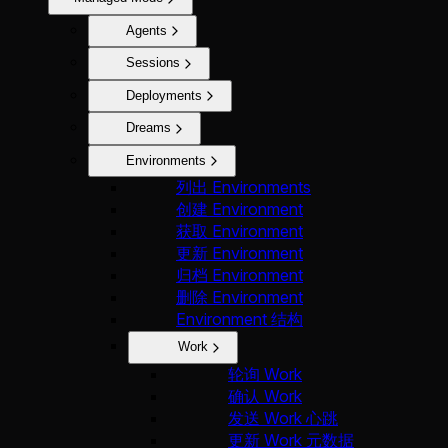
Agents
Sessions
Deployments
Dreams
Environments
列出 Environments
创建 Environment
获取 Environment
更新 Environment
归档 Environment
删除 Environment
Environment 结构
Work
轮询 Work
确认 Work
发送 Work 心跳
更新 Work 元数据