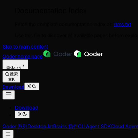
Documentation Index
Fetch the complete documentation index at:
/llms.txt
Use this file to discover all available pages before explor
Skip to main content
Qoder
home page
简体中文
搜索
⌘K
Download
Download
Qoder 系列
Desktop
JetBrains 插件
CLI
Agent SDK
Cloud Agen