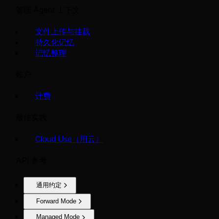
管理 Agent 上下文
文件上传与挂载
持久化记忆
记忆整理
账户
计费
最佳实践
Cloud Use（用云）
API 参考
通用约定
Forward Mode
Managed Mode