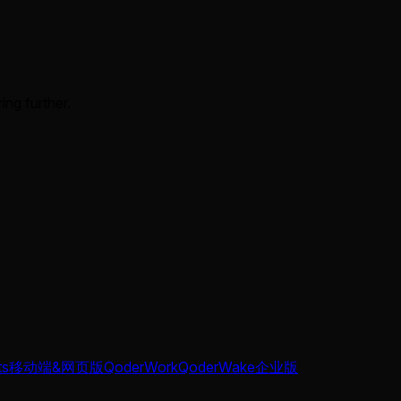
ing further.
ts
移动端&网页版
QoderWork
QoderWake
企业版