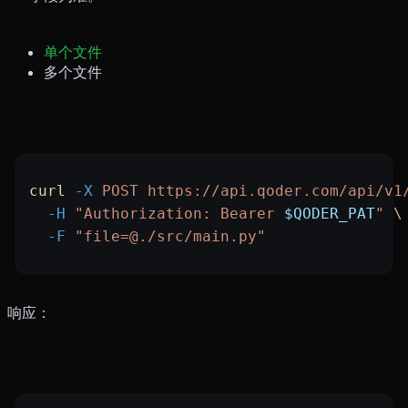
单个文件
多个文件
curl
 -X
 POST
 https://api.qoder.com/api/v1
  -H
 "Authorization: Bearer 
$QODER_PAT
"
 \
  -F
 "file=@./src/main.py"
响应：