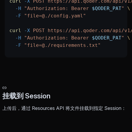
curl
 -X
 POST
 https://api.qoder.com/api/v1
  -H
 "Authorization: Bearer 
$QODER_PAT
"
 \
  -F
 "file=@./config.yaml"
curl
 -X
 POST
 https://api.qoder.com/api/v1
  -H
 "Authorization: Bearer 
$QODER_PAT
"
 \
  -F
 "file=@./requirements.txt"
挂载到 Session
上传后，通过 Resources API 将文件挂载到指定 Session：