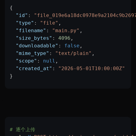
{
  "id"
: 
"file_019e6a18dc0978e9a2104c9b269
  "type"
: 
"file"
,
  "filename"
: 
"main.py"
,
  "size_bytes"
: 
4096
,
  "downloadable"
: 
false
,
  "mime_type"
: 
"text/plain"
,
  "scope"
: 
null
,
  "created_at"
: 
"2026-05-01T10:00:00Z"
}
# 逐个上传