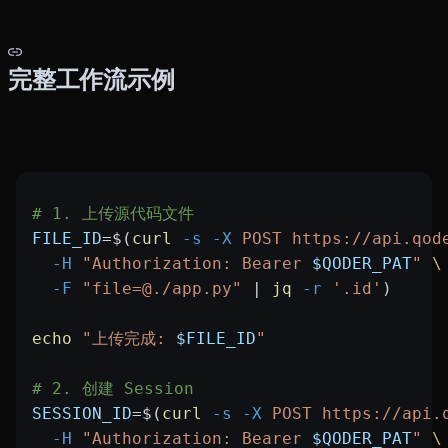
完整工作流示例
# 1. 上传源代码文件
FILE_ID
=
$(
curl
 -s
 -X
 POST
 https://api.qod
  -H
 "Authorization: Bearer 
$QODER_PAT
"
 \
  -F
 "file=@./app.py"
 |
 jq
 -r
 '.id'
)
echo
 "上传完成: 
$FILE_ID
"
# 2. 创建 Session
SESSION_ID
=
$(
curl
 -s
 -X
 POST
 https://api.
  -H
 "Authorization: Bearer 
$QODER_PAT
"
 \