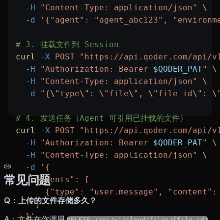
  -H
 "Content-Type: application/json"
 \
  -d
 '{"agent": "agent_abc123", "environm
# 3. 挂载文件到 Session
curl
 -X
 POST
 "https://api.qoder.com/api/v
  -H
 "Authorization: Bearer 
$QODER_PAT
"
 \
  -H
 "Content-Type: application/json"
 \
  -d
 "{
\"
type
\"
: 
\"
file
\"
, 
\"
file_id
\"
: 
\
# 4. 发送任务（Agent 可引用已挂载的文件）
curl
 -X
 POST
 "https://api.qoder.com/api/v
  -H
 "Authorization: Bearer 
$QODER_PAT
"
 \
  -H
 "Content-Type: application/json"
 \
  -d
 '{
常见问题
    "events": [
      {"type": "user.message", "content
Q：上传的文件存储多久？
    ]
  }'
A：文件在你调用
DELETE /api/v1/cloud/files/{file_id}