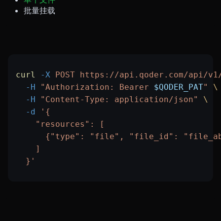
批量挂载
curl
 -X
 POST
 https://api.qoder.com/api/v1
  -H
 "Authorization: Bearer 
$QODER_PAT
"
 \
  -H
 "Content-Type: application/json"
 \
  -d
 '{
    "resources": [
      {"type": "file", "file_id": "file_a
    ]
  }'