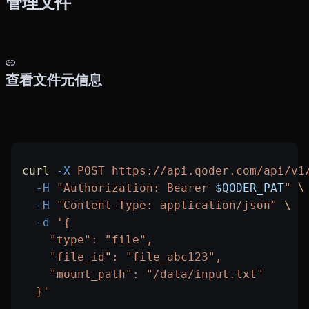
管理文件
查看文件元信息
curl
 -X
 POST
 https://api.qoder.com/api/v1
  -H
 "Authorization: Bearer 
$QODER_PAT
"
 \
  -H
 "Content-Type: application/json"
 \
  -d
 '{
    "type": "file",
    "file_id": "file_abc123",
    "mount_path": "/data/input.txt"
  }'