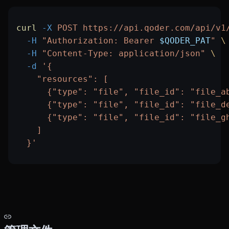
curl
 -X
 POST
 https://api.qoder.com/api/v1
  -H
 "Authorization: Bearer 
$QODER_PAT
"
 \
  -H
 "Content-Type: application/json"
 \
  -d
 '{
    "resources": [
      {"type": "file", "file_id": "file_a
      {"type": "file", "file_id": "file_d
      {"type": "file", "file_id": "file_g
    ]
  }'