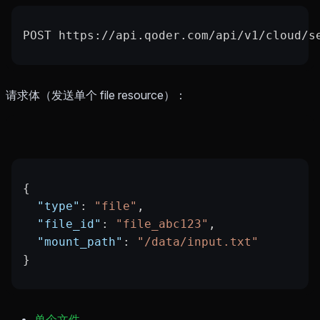
POST https://api.qoder.com/api/v1/cloud/s
请求体（发送单个 file resource）：
{
  "type"
: 
"file"
,
  "file_id"
: 
"file_abc123"
,
  "mount_path"
: 
"/data/input.txt"
}
单个文件