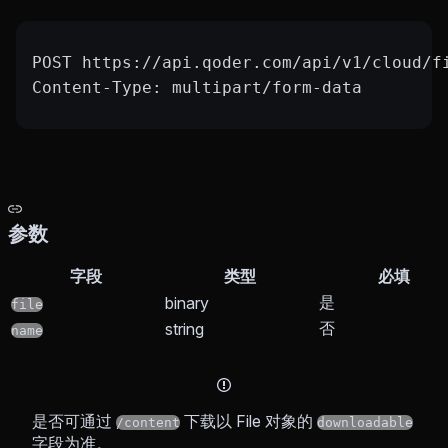
POST https://api.qoder.com/api/v1/cloud/f
Content-Type: multipart/form-data
参数
字段
类型
必填
是
binary
file
否
string
name
是否可通过
下载以 File 对象的
/content
downloadable
字段为准。