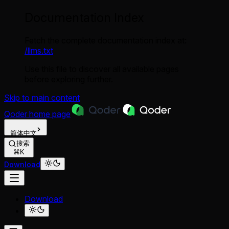
Documentation Index
Fetch the complete documentation index at:
/llms.txt
Use this file to discover all available pages
before exploring further.
Skip to main content
Qoder
home page
简体中文
搜索
⌘K
Download
Download