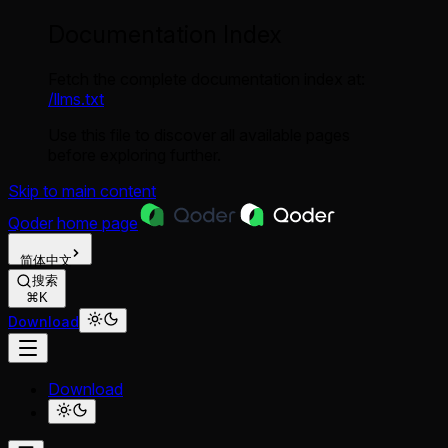
Documentation Index
Fetch the complete documentation index at:
/llms.txt
Use this file to discover all available pages
before exploring further.
Skip to main content
Qoder
home page
简体中文
搜索
⌘K
Download
Download