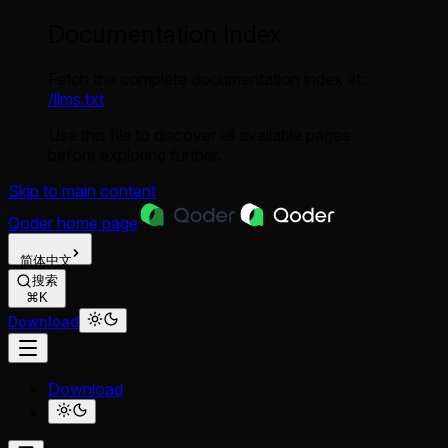
Documentation Index
Fetch the complete documentation index at:
/llms.txt
Use this file to discover all available pages
before exploring further.
Skip to main content
Qoder
home page
简体中文
搜索
⌘K
Download
Download