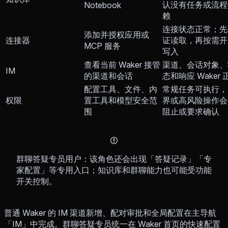
认没有任务或流程
Notebook
赖
连接状态正常；先
添加并授权应用或
连接器
证读取，再按需开
MCP 服务
写入
查看当前 Waker 接管
渠道、会话对象、
IM
的渠道和会话
态和响应 Waker 
配置工具、文件、内
常规任务可执行，
权限
置工具和模型安全范
界或高风险操作会
围
阻止或要求确认
群聊答疑专员用户：该角色还会出现「答疑记录」「专
家配置」等专用入口；知识库和群聊能力也可能受功能
开关控制。
普通 Waker 的 IM 渠道新增、配对审批和全局配置在主导航
「IM」中完成。群聊答疑专员统一在 Waker 首页的快速配置