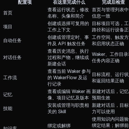
配置项
在这里完成什么
完成后检查
查看运行状态，修改
首页与管理列表中
首页
名称、头像和简介
信息一致
创建或选择可复用的
目标项目可选，工
项目
工作上下文
路径和运行设备正
创建或管理定时、事
工作空间、触发方
自动任务
件及 API 触发任务
和启用状态正确
查看历史消息、执行
Waker、工作目
对话任务
过程和产物，继续或
任务内容正确
新建会话
查看当前 Waker 参与
目标流程、运行状
工作流
的 WakerFlow 及运
和返回结果正确
行记录
查看或编辑 Waker 画
新建对话后，记忆
记忆
像、项目记忆及版本
预期生效
安装或管理与职责相
新建对话后，目标
技能
关的 Skill
力可以使用
使用知识内问题验
绑定结果；解绑前
绑定或解绑
知识库