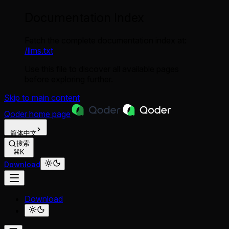
Documentation Index
Fetch the complete documentation index at:
/llms.txt
Use this file to discover all available pages
before exploring further.
Skip to main content
Qoder
home page
简体中文
搜索
⌘K
Download
Download