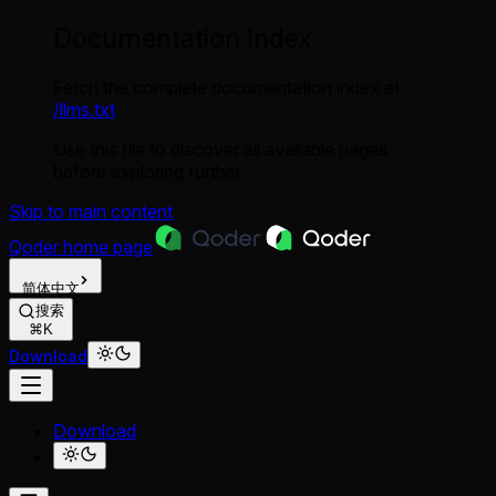
Documentation Index
Fetch the complete documentation index at:
/llms.txt
Use this file to discover all available pages
before exploring further.
Skip to main content
Qoder
home page
简体中文
搜索
⌘K
Download
Download