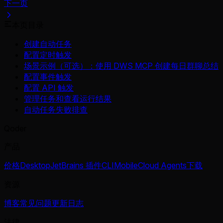
下一页
本页目录
创建自动任务
配置定时触发
场景示例（可选）：使用 DWS MCP 创建每日群聊总结
配置事件触发
配置 API 触发
管理任务和查看运行结果
自动任务失败排查
Qoder
产品
价格
Desktop
JetBrains 插件
CLI
Mobile
Cloud Agents
下载
资源
博客
常见问题
更新日志
法律