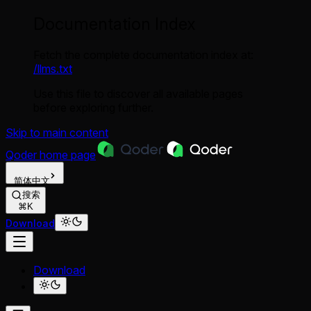
Documentation Index
Fetch the complete documentation index at:
/llms.txt
Use this file to discover all available pages
before exploring further.
Skip to main content
Qoder
home page
简体中文
搜索
⌘K
Download
Download