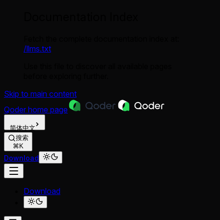
Documentation Index
Fetch the complete documentation index at:
/llms.txt
Use this file to discover all available pages
before exploring further.
Skip to main content
Qoder
home page
简体中文
搜索
⌘K
Download
Download