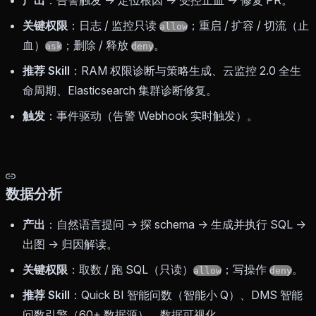
产出
：告警触发 → 定位根因 → 受控止血 → 修复 PR。
关键权限
：日志 / 监控只读
；重启 / 扩容 / 切流（止
allow
血）
；删除 / 释放
。
ask
deny
推荐 Skill
：RAM 权限诊断与策略生成、云监控 2.0 全生
命周期、Elasticsearch 集群诊断修复。
触发
：事件驱动（告警 Webhook 实时触发）。
数据分析
产出
：自然语言提问 → 探 schema → 生成并执行 SQL →
出图 → 归因解读。
关键权限
：取数 / 跑 SQL（只读）
；写操作
。
allow
deny
推荐 Skill
：Quick BI 智能问数（智能小 Q）、DMS 智能
问数引擎（60+ 数据源）、数据可视化。