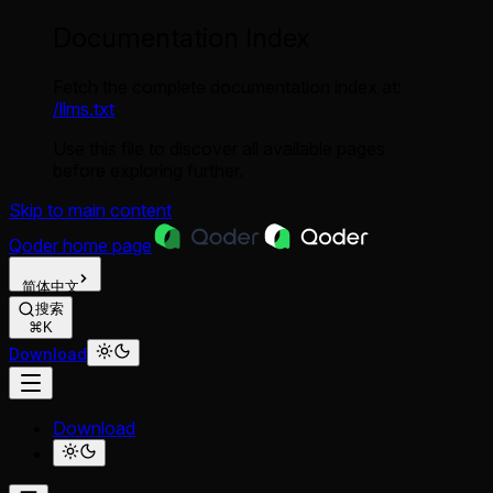
Documentation Index
Fetch the complete documentation index at:
/llms.txt
Use this file to discover all available pages
before exploring further.
Skip to main content
Qoder
home page
简体中文
搜索
⌘K
Download
Download