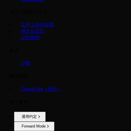
管理 Agent 上下文
文件上传与挂载
持久化记忆
记忆整理
账户
计费
最佳实践
Cloud Use（用云）
API 参考
通用约定
Forward Mode