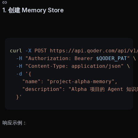
1. 创建 Memory Store
curl
 -X
 POST
 https://api.qoder.com/api/v1
  -H
 "Authorization: Bearer 
$QODER_PAT
"
 \
  -H
 "Content-Type: application/json"
 \
  -d
 '{
    "name": "project-alpha-memory",
    "description": "Alpha 项目的 Agent 知识
  }'
响应示例：