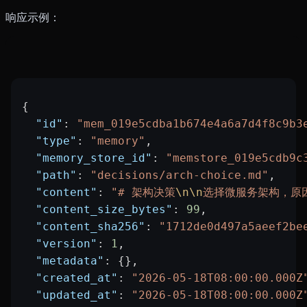
响应示例：
{
  "id"
: 
"mem_019e5cdba1b674e4a6a7d4f8c9b3
  "type"
: 
"memory"
,
  "memory_store_id"
: 
"memstore_019e5cdb9c
  "path"
: 
"decisions/arch-choice.md"
,
  "content"
: 
"# 架构决策
\n\n
选择微服务架构，原
  "content_size_bytes"
: 
99
,
  "content_sha256"
: 
"1712de0d497a5aeef2be
  "version"
: 
1
,
  "metadata"
: {},
  "created_at"
: 
"2026-05-18T08:00:00.000Z
  "updated_at"
: 
"2026-05-18T08:00:00.000Z