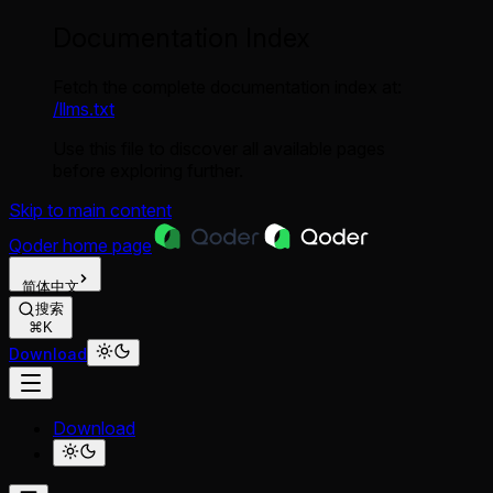
Documentation Index
Fetch the complete documentation index at:
/llms.txt
Use this file to discover all available pages
before exploring further.
Skip to main content
Qoder
home page
简体中文
搜索
⌘K
Download
Download