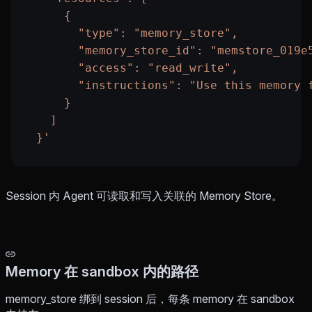
      {
        "type": "memory_store",
        "memory_store_id": "memstore_019e
        "access": "read_write",
        "instructions": "Use this memory 
      }
    ]
  }'
Session 内 Agent 可读取和写入关联的 Memory Store。
Memory 在 sandbox 内的路径
memory_store 绑到 session 后，每条 memory 在 sandbox