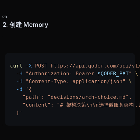
2. 创建 Memory
curl
 -X
 POST
 https://api.qoder.com/api/v1
  -H
 "Authorization: Bearer 
$QODER_PAT
"
 \
  -H
 "Content-Type: application/json"
 \
  -d
 '{
    "path": "decisions/arch-choice.md",
    "content": "# 架构决策\n\n选择微服务
  }'