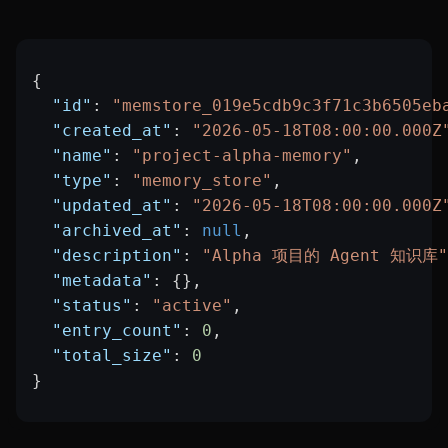
{
  "id"
: 
"memstore_019e5cdb9c3f71c3b6505eb
  "created_at"
: 
"2026-05-18T08:00:00.000Z
  "name"
: 
"project-alpha-memory"
,
  "type"
: 
"memory_store"
,
  "updated_at"
: 
"2026-05-18T08:00:00.000Z
  "archived_at"
: 
null
,
  "description"
: 
"Alpha 项目的 Agent 知识库"
  "metadata"
: {},
  "status"
: 
"active"
,
  "entry_count"
: 
0
,
  "total_size"
: 
0
}