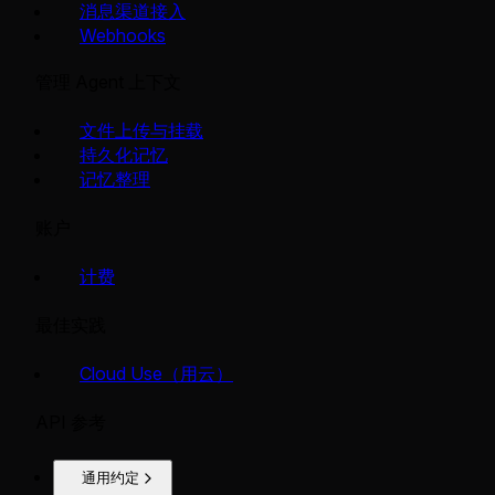
消息渠道接入
Webhooks
管理 Agent 上下文
文件上传与挂载
持久化记忆
记忆整理
账户
计费
最佳实践
Cloud Use（用云）
API 参考
通用约定