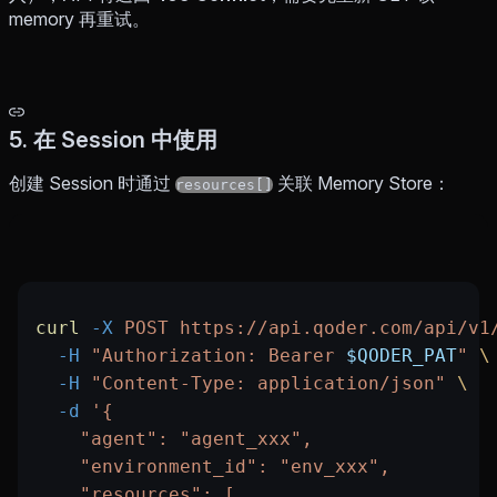
memory 再重试。
5. 在 Session 中使用
创建 Session 时通过
关联 Memory Store：
resources[]
curl
 -X
 POST
 https://api.qoder.com/api/v1
  -H
 "Authorization: Bearer 
$QODER_PAT
"
 \
  -H
 "Content-Type: application/json"
 \
  -d
 '{
    "agent": "agent_xxx",
    "environment_id": "env_xxx",
    "resources": [