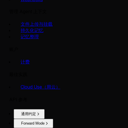
管理 Agent 上下文
文件上传与挂载
持久化记忆
记忆整理
账户
计费
最佳实践
Cloud Use（用云）
API 参考
通用约定
Forward Mode