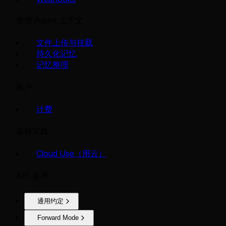
管理 Agent 上下文
文件上传与挂载
持久化记忆
记忆整理
账户
计费
最佳实践
Cloud Use（用云）
API 参考
通用约定
Forward Mode