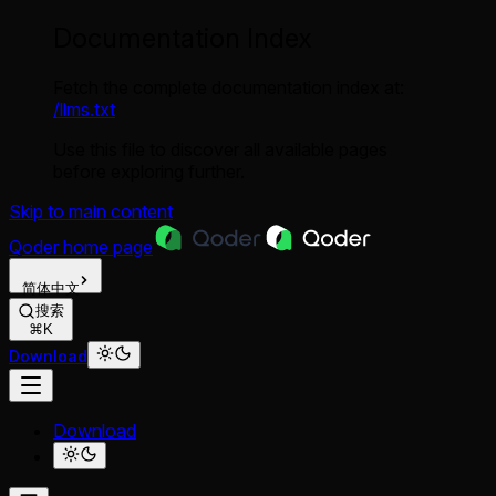
Documentation Index
Fetch the complete documentation index at:
/llms.txt
Use this file to discover all available pages
before exploring further.
Skip to main content
Qoder
home page
简体中文
搜索
⌘K
Download
Download