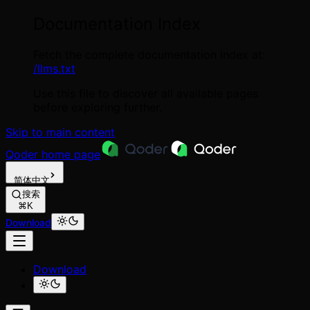
Documentation Index
Fetch the complete documentation index at:
/llms.txt
Use this file to discover all available pages
before exploring further.
Skip to main content
Qoder
home page
简体中文
搜索
⌘K
Download
Download