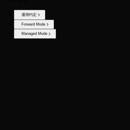
通用约定
Forward Mode
Managed Mode