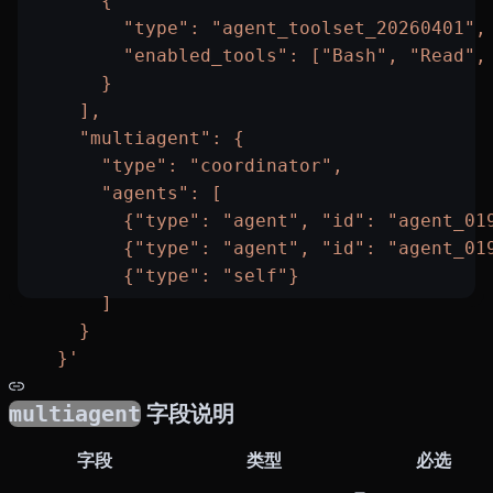
      {
        "type": "agent_toolset_20260401",
        "enabled_tools": ["Bash", "Read",
      }
    ],
    "multiagent": {
      "type": "coordinator",
      "agents": [
        {"type": "agent", "id": "agent_01
        {"type": "agent", "id": "agent_01
        {"type": "self"}
      ]
    }
  }'
multiagent
字段说明
字段
类型
必选