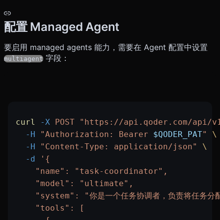
配置 Managed Agent
要启用 managed agents 能力，需要在 Agent 配置中设置
字段：
multiagent
curl
 -X
 POST
 "https://api.qoder.com/api/v
  -H
 "Authorization: Bearer 
$QODER_PAT
"
 \
  -H
 "Content-Type: application/json"
 \
  -d
 '{
    "name": "task-coordinator",
    "model": "ultimate",
    "system": "你是一个任务协调者，负责将任务分配
    "tools": [