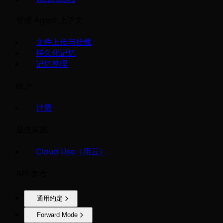
管理 Agent 上下文
文件上传与挂载
持久化记忆
记忆整理
账户
计费
最佳实践
Cloud Use（用云）
API 参考
通用约定
Forward Mode