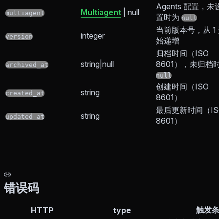
Agents 配置，未
Multiagent
| null
multiagent
置时为
null
当前版本号，从 1
integer
version
始递增
归档时间（ISO
string|null
8601），未归档
archived_at
null
创建时间（ISO
string
created_at
8601）
最后更新时间（IS
string
updated_at
8601）
错误码
触发
HTTP
type