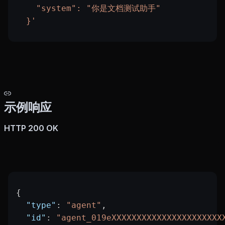
    "system": "你是文档测试助手"
  }'
示例响应
HTTP 200 OK
{
  "type"
: 
"agent"
,
  "id"
: 
"agent_019eXXXXXXXXXXXXXXXXXXXXXX