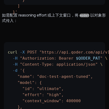
    ]
  }'
如需配置 reasoning effort 或上下文窗口，将
以对象形
model
式传入：
curl
 -X
 POST
 "https://api.qoder.com/api/v
  -H
 "Authorization: Bearer 
$QODER_PAT
"
 \
  -H
 "Content-Type: application/json"
 \
  -d
 '{
    "name": "doc-test-agent-tuned",
    "model": {
      "id": "ultimate",
      "effort": "high",
      "context_window": 400000
    },