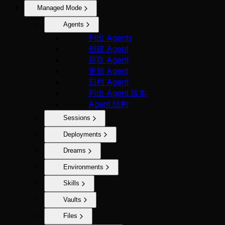
Managed Mode
Agents
列出 Agents
创建 Agent
获取 Agent
更新 Agent
归档 Agent
列出 Agent 版本
Agent 结构
Sessions
Deployments
Dreams
Environments
Skills
Vaults
Files