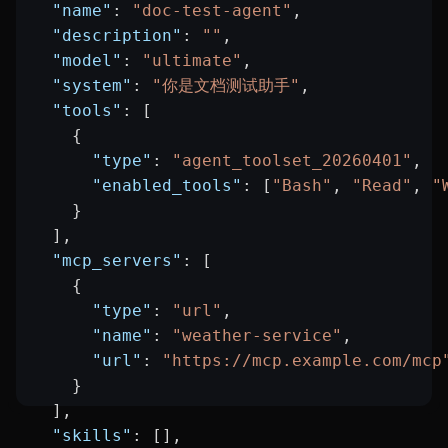
  "name"
: 
"doc-test-agent"
,
  "description"
: 
""
,
  "model"
: 
"ultimate"
,
  "system"
: 
"你是文档测试助手"
,
  "tools"
: [
    {
      "type"
: 
"agent_toolset_20260401"
,
      "enabled_tools"
: [
"Bash"
, 
"Read"
, 
"
    }
  ],
  "mcp_servers"
: [
    {
      "type"
: 
"url"
,
      "name"
: 
"weather-service"
,
      "url"
: 
"https://mcp.example.com/mcp
    }
  ],
  "skills"
: [],