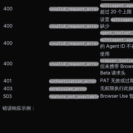
multiagent.ag
400
invalid_request_error
超过 20 个上限
设置
multiagen
400
缺少
invalid_request_error
agent_toolset
multiagent.ag
400
invalid_request_error
的 Agent ID 
使用
browser_tools
400
invalid_request_error
但未携带 Brows
Beta 请求头
PAT 无效或过
401
authentication_error
无权限执行此
403
permission_error
Browser Us
503
feature_not_available
错误响应示例：