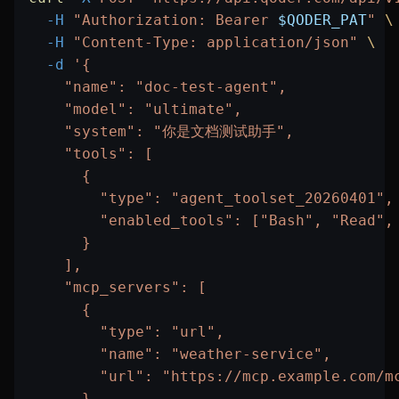
  -H
 "Authorization: Bearer 
$QODER_PAT
"
 \
  -H
 "Content-Type: application/json"
 \
  -d
 '{
    "name": "doc-test-agent",
    "model": "ultimate",
    "system": "你是文档测试助手",
    "tools": [
      {
        "type": "agent_toolset_20260401",
        "enabled_tools": ["Bash", "Read",
      }
    ],
    "mcp_servers": [
      {
        "type": "url",
        "name": "weather-service",
        "url": "https://mcp.example.com/m
      }