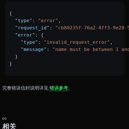
{
  "type"
: 
"error"
,
  "request_id"
: 
"cb80235f-76a2-4ff3-9e28-
  "error"
: {
    "type"
: 
"invalid_request_error"
,
    "message"
: 
"name must be between 1 an
  }
}
完整错误信封说明详见
错误参考
。
相关