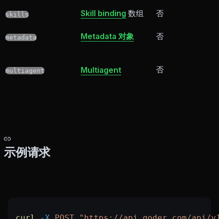
Skill binding
数组
否
skills
Metadata 对象
否
metadata
否
Multiagent
multiagent
示例请求
curl
 -X
 POST
 "https://api.qoder.com/api/v