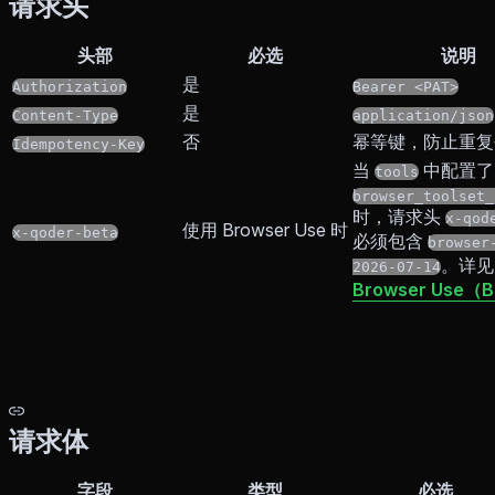
请求头
头部
必选
说明
是
Authorization
Bearer <PAT>
是
Content-Type
application/json
否
幂等键，防止重复
Idempotency-Key
当
中配置了
tools
browser_toolset_
时，请求头
x-qod
使用 Browser Use 时
x-qoder-beta
必须包含
browser
。详见
2026-07-14
Browser Use（
请求体
字段
类型
必选