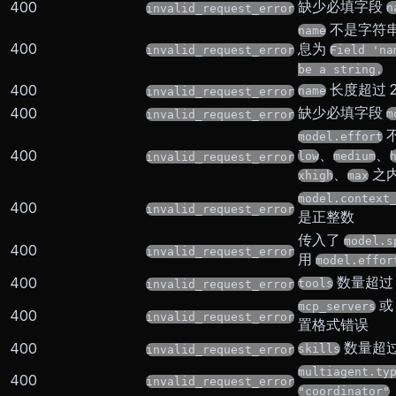
缺少必填字段
400
n
invalid_request_error
不是字符
name
400
息为
invalid_request_error
Field 'na
be a string.
长度超过 2
400
name
invalid_request_error
缺少必填字段
400
m
invalid_request_error
model.effort
、
、
400
low
medium
invalid_request_error
、
之
xhigh
max
model.context
400
invalid_request_error
是正整数
传入了
model.s
400
invalid_request_error
用
model.effor
数量超过 
400
tools
invalid_request_error
mcp_servers
400
invalid_request_error
置格式错误
数量超过
400
skills
invalid_request_error
multiagent.ty
400
invalid_request_error
"coordinator"