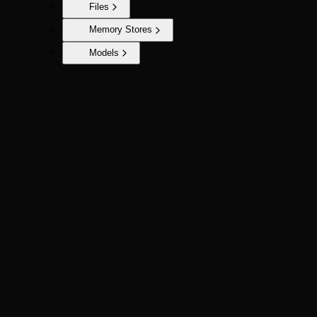
Files
Memory Stores
Models