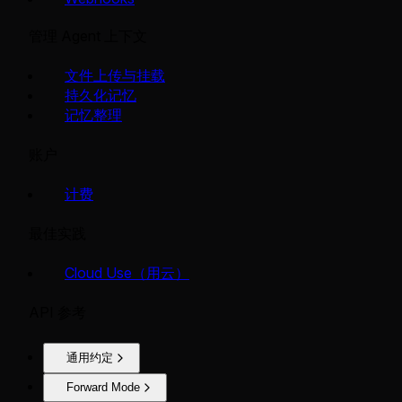
管理 Agent 上下文
文件上传与挂载
持久化记忆
记忆整理
账户
计费
最佳实践
Cloud Use（用云）
API 参考
通用约定
Forward Mode