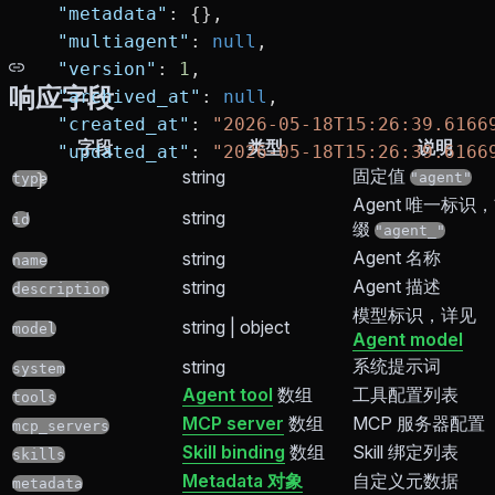
  "metadata"
: {},
  "multiagent"
: 
null
,
  "version"
: 
1
,
响应字段
  "archived_at"
: 
null
,
  "created_at"
: 
"2026-05-18T15:26:39.6166
字段
类型
说明
  "updated_at"
: 
"2026-05-18T15:26:39.6166
固定值
string
}
"agent"
type
Agent 唯一标识
string
id
缀
"agent_"
Agent 名称
string
name
Agent 描述
string
description
模型标识，详见
string | object
model
Agent model
系统提示词
string
system
Agent tool
数组
工具配置列表
tools
MCP server
数组
MCP 服务器配置
mcp_servers
Skill binding
数组
Skill 绑定列表
skills
Metadata 对象
自定义元数据
metadata