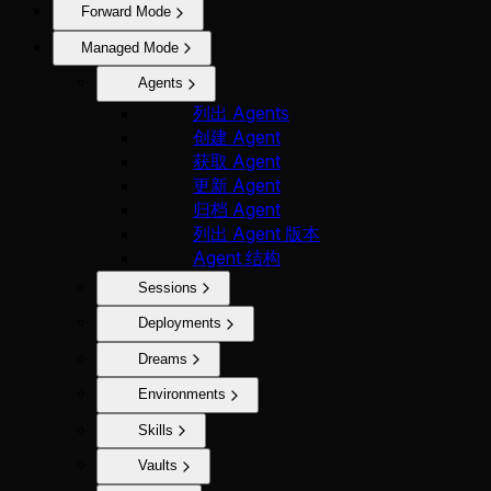
Forward Mode
Managed Mode
Agents
列出 Agents
创建 Agent
获取 Agent
更新 Agent
归档 Agent
列出 Agent 版本
Agent 结构
Sessions
Deployments
Dreams
Environments
Skills
Vaults