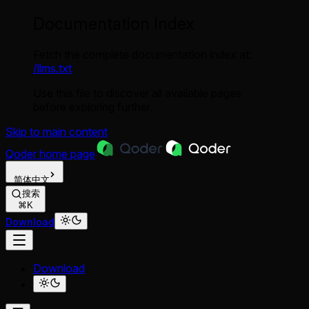
Documentation Index
Fetch the complete documentation index at:
/llms.txt
Use this file to discover all available pages
before exploring further.
Skip to main content
Qoder
home page
简体中文
搜索
⌘K
Download
Download