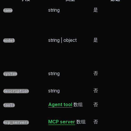
是
string
name
是
string | object
model
否
string
system
否
string
description
Agent tool
数组
否
tools
MCP server
数组
否
mcp_servers