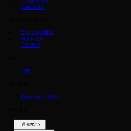
消息渠道接入
Webhooks
管理 Agent 上下文
文件上传与挂载
持久化记忆
记忆整理
账户
计费
最佳实践
Cloud Use（用云）
API 参考
通用约定