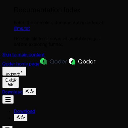
Documentation Index
Fetch the complete documentation index at:
/llms.txt
Use this file to discover all available pages
before exploring further.
Skip to main content
Qoder
home page
简体中文
搜索
⌘K
Download
Download