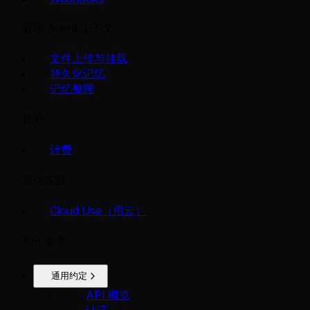
管理 Agent 上下文
文件上传与挂载
持久化记忆
记忆整理
账户
计费
最佳实践
Cloud Use（用云）
API 参考
通用约定
API 概览
认证