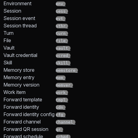
Environment
env_
Session
sess_
Session event
evt_
Session thread
sthr_
Turn
turn_
File
file_
Vault
vault_
Vault credential
vcred_
Skill
skill_
Memory store
memstore_
Memory entry
mem_
Memory version
memver_
Work item
work_
Forward template
tmpl_
Forward identity
idn_
Forward identity config
cfg_
Forward channel
channel_
Forward QR session
qr_
Forward schedule
sched_