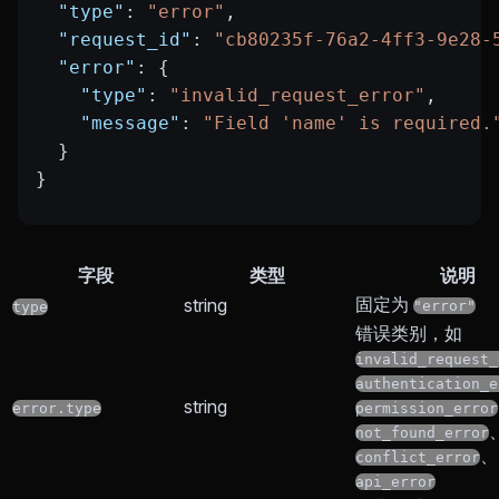
  "type"
: 
"error"
,
  "request_id"
: 
"cb80235f-76a2-4ff3-9e28-
  "error"
: {
    "type"
: 
"invalid_request_error"
,
    "message"
: 
"Field 'name' is required.
  }
}
字段
类型
说明
固定为
string
"error"
type
错误类别，如
invalid_request_
authentication_e
string
error.type
permission_error
not_found_error
、
conflict_error
api_error