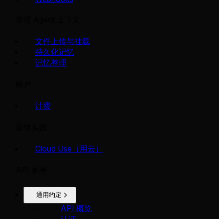
管理 Agent 上下文
文件上传与挂载
持久化记忆
记忆整理
账户
计费
最佳实践
Cloud Use（用云）
API 参考
通用约定
API 概览
认证