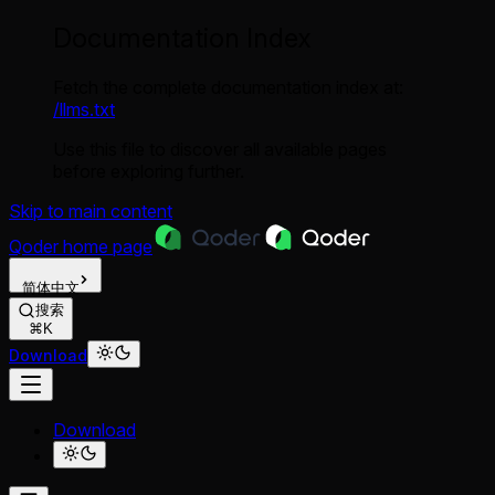
Documentation Index
Fetch the complete documentation index at:
/llms.txt
Use this file to discover all available pages
before exploring further.
Skip to main content
Qoder
home page
简体中文
搜索
⌘K
Download
Download