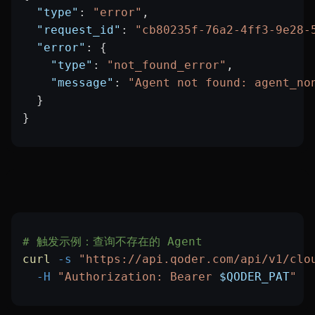
  "type"
: 
"error"
,
  "request_id"
: 
"cb80235f-76a2-4ff3-9e28-
  "error"
: {
    "type"
: 
"not_found_error"
,
    "message"
: 
"Agent not found: agent_no
  }
}
# 触发示例：查询不存在的 Agent
curl
 -s
 "https://api.qoder.com/api/v1/clo
  -H
 "Authorization: Bearer 
$QODER_PAT
"