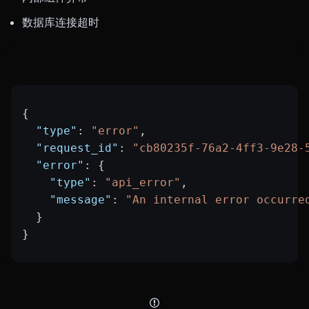
数据库连接超时
{
  "type"
: 
"error"
,
  "request_id"
: 
"cb80235f-76a2-4ff3-9e28-
  "error"
: {
    "type"
: 
"api_error"
,
    "message"
: 
"An internal error occurre
  }
}