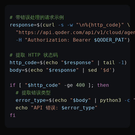
# 带错误处理的请求示例
response
=
$(
curl
 -s
 -w
 "\n%{http_code}"
 \
  "https://api.qoder.com/api/v1/cloud/age
  -H
 "Authorization: Bearer 
$QODER_PAT
"
)
# 提取 HTTP 状态码
http_code
=
$(
echo
 "
$response
"
 |
 tail
 -1
)
body
=
$(
echo
 "
$response
"
 |
 sed
 '$d'
)
if
 [ 
"
$http_code
"
 -ge
 400
 ]; 
then
  # 提取错误类型
  error_type
=
$(
echo
 "
$body
"
 |
 python3
 -c
 
  echo
 "API 错误: 
$error_type
"
fi