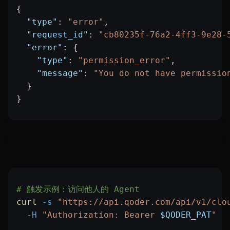
{
  "type"
: 
"error"
,
  "request_id"
: 
"cb80235f-76a2-4ff3-9e28-
  "error"
: {
    "type"
: 
"permission_error"
,
    "message"
: 
"You do not have permissio
  }
}
# 触发示例：访问他人的 Agent
curl
 -s
 "https://api.qoder.com/api/v1/clo
  -H
 "Authorization: Bearer 
$QODER_PAT
"