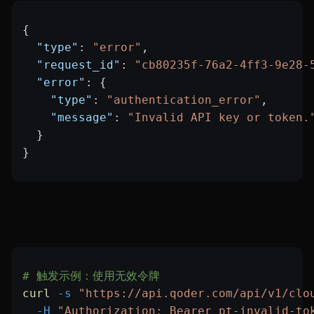
{
  "type"
: 
"error"
,
  "request_id"
: 
"cb80235f-76a2-4ff3-9e28-
  "error"
: {
    "type"
: 
"authentication_error"
,
    "message"
: 
"Invalid API key or token.
  }
}
# 触发示例：使用无效令牌
curl
 -s
 "https://api.qoder.com/api/v1/clo
  -H
 "Authorization: Bearer pt-invalid-to