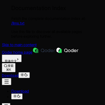
Documentation Index
Fetch the complete documentation index at:
/llms.txt
Use this file to discover all available pages
before exploring further.
Skip to main content
Qoder
home page
简体中文
搜索
⌘K
Download
Download