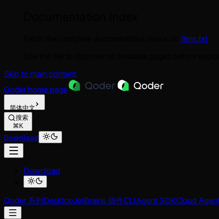
Documentation Index
Fetch the complete documentation index at:
/llms.txt
Use this file to discover all available pages before explor
Skip to main content
Qoder
home page
简体中文
搜索
⌘K
Download
Download
Qoder 系列
Desktop
JetBrains 插件
CLI
Agent SDK
Cloud Agen