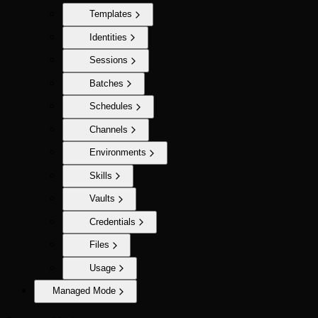
Templates
Identities
Sessions
Batches
Schedules
Channels
Environments
Skills
Vaults
Credentials
Files
Usage
Managed Mode