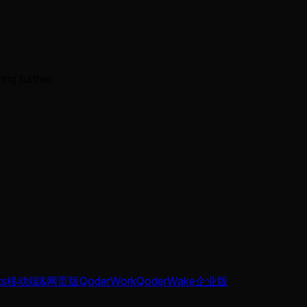
ing further.
ts
移动端&网页版
QoderWork
QoderWake
企业版