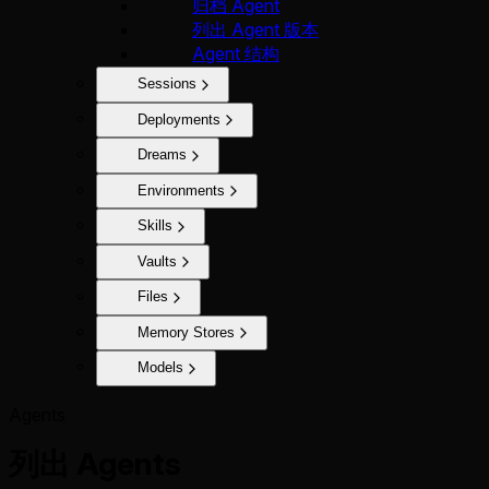
归档 Agent
列出 Agent 版本
Agent 结构
Sessions
Deployments
Dreams
Environments
Skills
Vaults
Files
Memory Stores
Models
Agents
列出 Agents