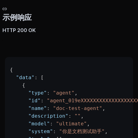
示例响应
HTTP 200 OK
{
  "data"
: [
    {
      "type"
: 
"agent"
,
      "id"
: 
"agent_019eXXXXXXXXXXXXXXXXXX
      "name"
: 
"doc-test-agent"
,
      "description"
: 
""
,
      "model"
: 
"ultimate"
,
      "system"
: 
"你是文档测试助手"
,