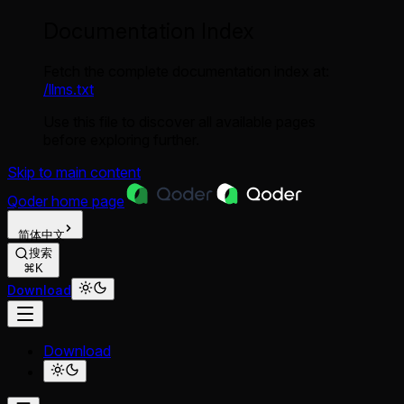
Documentation Index
Fetch the complete documentation index at:
/llms.txt
Use this file to discover all available pages
before exploring further.
Skip to main content
Qoder
home page
简体中文
搜索
⌘K
Download
Download