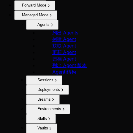
Forward Mode
Managed Mode
Agents
列出 Agents
创建 Agent
获取 Agent
更新 Agent
归档 Agent
列出 Agent 版本
Agent 结构
Sessions
Deployments
Dreams
Environments
Skills
Vaults