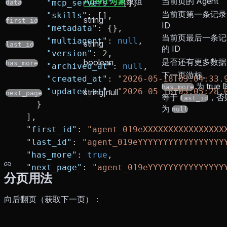
Agent 对象
数组
当前页的 Agent
      "mcp_servers"
: [],
data
当前页第一条记录
      "skills"
: [],
string
first_id
ID
      "metadata"
: {},
当前页最后一条记
      "multiagent"
: 
null
,
string
last_id
的 ID
      "version"
: 
2
,
是否还有更多数据
boolean
has_more
      "archived_at"
: 
null
,
下一页游标。
      "created_at"
: 
"2026-05-18T03:04:33.
为 true 
has_more
      "updated_at"
: 
"2026-05-18T03:05:28.
string|null
next_page
等于
，否
last_id
    }
为
null
  ],
  "first_id"
: 
"agent_019eXXXXXXXXXXXXXXXX
  "last_id"
: 
"agent_019eYYYYYYYYYYYYYYYYY
  "has_more"
: 
true
,
  "next_page"
: 
"agent_019eYYYYYYYYYYYYYYY
分页用法
}
向后翻页（获取下一页）：