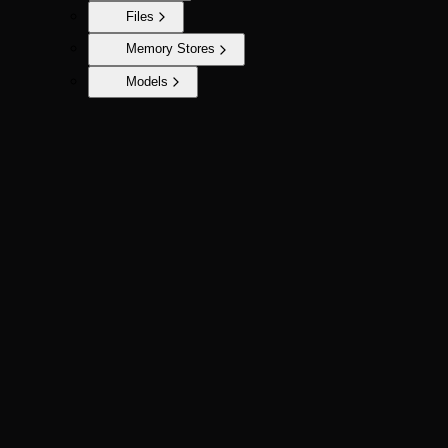
Files
Memory Stores
Models