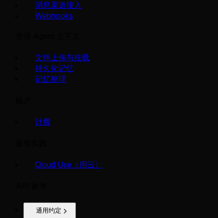
消息渠道接入
Webhooks
管理 Agent 上下文
文件上传与挂载
持久化记忆
记忆整理
账户
计费
最佳实践
Cloud Use（用云）
API 参考
通用约定