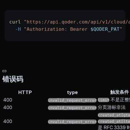
curl
 "https://api.qoder.com/api/v1/cloud/
  -H
 "Authorization: Bearer 
$QODER_PAT
"
错误码
触发条件
HTTP
type
不是正整
400
limit
invalid_request_error
分页游标非法
400
invalid_request_error
created_at[gt
400
created_at[lt
invalid_request_error
是 RFC 3339