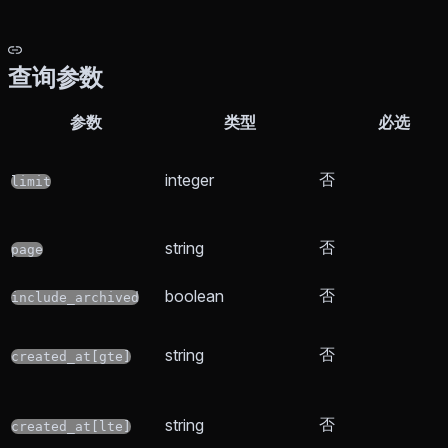
查询参数
参数
类型
必选
否
integer
limit
否
string
page
否
boolean
include_archived
否
string
created_at[gte]
否
string
created_at[lte]