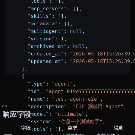
      "tools"
: [],
      "mcp_servers"
: [],
      "skills"
: [],
      "metadata"
: {},
      "multiagent"
: 
null
,
      "version"
: 
1
,
      "archived_at"
: 
null
,
      "created_at"
: 
"2026-05-18T15:26:39.
      "updated_at"
: 
"2026-05-18T15:26:39.
    },
    {
      "type"
: 
"agent"
,
      "id"
: 
"agent_019eYYYYYYYYYYYYYYYYYY
      "name"
: 
"test-agent-e2e"
,
      "description"
: 
"E2E 测试用 Agent"
,
响应字段
      "model"
: 
"ultimate"
,
      "system"
: 
"你是一个测试助手"
,
字段
类型
说明
      "tools"
: [],